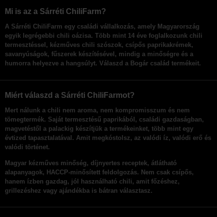
Mi is az a Sárréti ChiliFarm?
A Sárréti ChiliFarm egy családi vállalkozás,
amely Magyarország
egyik legrégebbi chili oázisa. Több mint 14 éve foglalkozunk chili
termesztéssel,
kézműves chili szószok
, csípős paprikakrémek,
savanyúságok, fűszerek készítésével, mindig a minőségre és a
humorra helyezve a hangsúlyt. Válaszd a Bogár család termékeit.
Miért válaszd a Sárréti ChiliFarmot?
Mert nálunk a chili nem aroma, nem kompromisszum és nem
tömegtermék.
Saját termesztésű paprikából
, családi gazdaságban,
magvetéstől a palackig
készítjük a termékeinket, több mint egy
évtized tapasztalatával. Amit megkóstolsz, az valódi íz, valódi erő és
valódi történet.
Magyar kézműves minőség
, díjnyertes receptek, átlátható
alapanyagok, HACCP-minősített feldolgozás. Nem csak csípős,
hanem
ízben gazdag
, jól használható chili, amit főzéshez,
grillezéshez vagy ajándékba is bátran választasz.