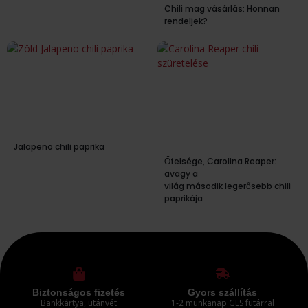
Chili mag vásárlás: Honnan
rendeljek?
Jalapeno chili paprika
Őfelsége, Carolina Reaper:
avagy a
világ második legerősebb chili
paprikája
Biztonságos fizetés
Gyors szállítás
Bankkártya, utánvét
1-2 munkanap GLS futárral