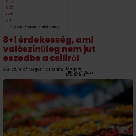
Chili trió | 3 termékes chilicsomag
8+1 érdekesség, ami
valószínűleg nem jut
eszedbe a csiliről
Magyar
2024.05.22.
Marianna