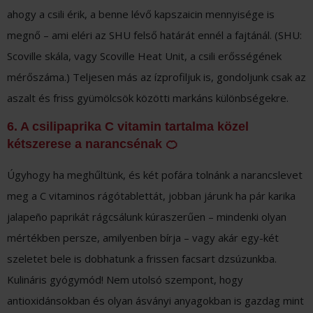
ahogy a csili érik, a benne lévő kapszaicin mennyisége is
megnő – ami eléri az SHU felső határát ennél a fajtánál. (SHU:
Scoville skála, vagy Scoville Heat Unit, a csili erősségének
mérőszáma.) Teljesen más az ízprofiljuk is, gondoljunk csak az
aszalt és friss gyümölcsök közötti markáns különbségekre.
6. A csilipaprika C vitamin tartalma közel
kétszerese a narancsénak 🍊
Úgyhogy ha meghűltünk, és két pofára tolnánk a narancslevet
meg a C vitaminos rágótablettát, jobban járunk ha pár karika
jalapeño paprikát rágcsálunk kúraszerűen – mindenki olyan
mértékben persze, amilyenben bírja – vagy akár egy-két
szeletet bele is dobhatunk a frissen facsart dzsúzunkba.
Kulináris gyógymód! Nem utolsó szempont, hogy
antioxidánsokban és olyan ásványi anyagokban is gazdag mint