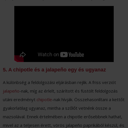
5. A chipotle és a jalapeño egy és ugyanaz
A különbség a feldolgozási eljárásban rejlik. A friss verziót
jalapeño
-nak, míg az érlelt, szárított és füstölt feldolgozás
utáni eredményt
chipotle
-nak hívják. Összehasonlítani a kettőt
gyakorlatilag ugyanaz, mintha a szőlőt vetnénk össze a
mazsolával. Ennek értelmében a chipotle erősebbnek hathat,
mivel az a teljesen érett, vörös jalapeño paprikából készül, és