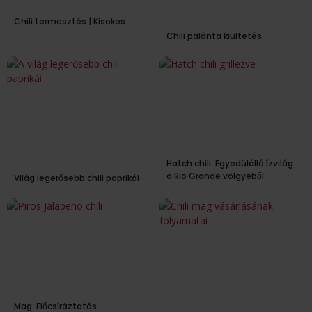
Chili termesztés | Kisokos
Chili palánta kiültetés
Hatch chili: Egyedülálló ízvilág
a Rio Grande völgyéből
Világ legerősebb chili paprikái
Mag: Előcsíráztatás