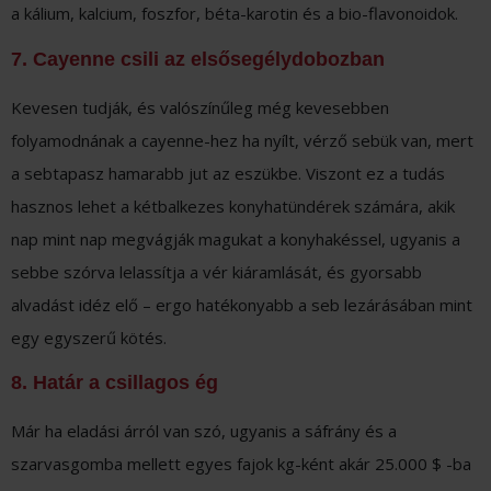
a kálium, kalcium, foszfor, béta-karotin és a bio-flavonoidok.
7. Cayenne csili az elsősegélydobozban
Kevesen tudják, és valószínűleg még kevesebben
folyamodnának a cayenne-hez ha nyílt, vérző sebük van, mert
a sebtapasz hamarabb jut az eszükbe. Viszont ez a tudás
hasznos lehet a kétbalkezes konyhatündérek számára, akik
nap mint nap megvágják magukat a konyhakéssel, ugyanis a
sebbe szórva lelassítja a vér kiáramlását, és gyorsabb
alvadást idéz elő – ergo hatékonyabb a seb lezárásában mint
egy egyszerű kötés.
8. Határ a csillagos ég
Már ha eladási árról van szó, ugyanis a sáfrány és a
szarvasgomba mellett egyes fajok kg-ként akár 25.000 $ -ba