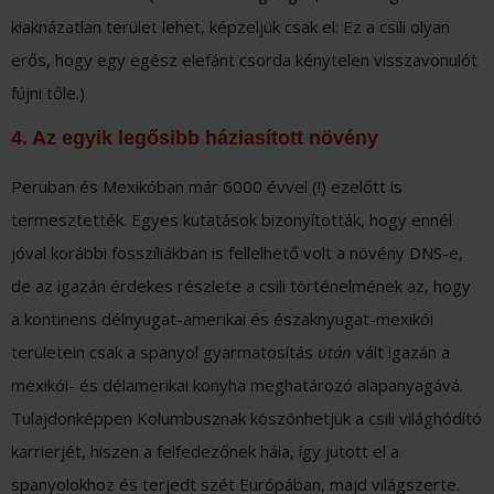
kiaknázatlan terület lehet, képzeljük csak el: Ez a csili olyan
erős, hogy egy egész elefánt csorda kénytelen visszavonulót
fújni tőle.)
4. Az egyik legősibb háziasított növény
Peruban és Mexikóban már 6000 évvel (!) ezelőtt is
termesztették. Egyes kutatások bizonyították, hogy ennél
jóval korábbi fosszíliákban is fellelhető volt a növény DNS-e,
de az igazán érdekes részlete a csili történelmének az, hogy
a kontinens délnyugat-amerikai és északnyugat-mexikói
területein csak a spanyol gyarmatosítás
után
vált igazán a
mexikói- és délamerikai konyha meghatározó alapanyagává.
Tulajdonképpen Kolumbusznak köszönhetjük a csili világhódító
karrierjét, hiszen a felfedezőnek hála, így jutott el a
spanyolokhoz és terjedt szét Európában, majd világszerte.