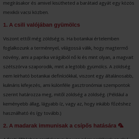
megírásakor és amivel kisütheted a barátaid agyát egy közös
mexikói vacsi közben.
1. A csili valójában gyümölcs
Viszont ettől még zöldség is. Ha botanikai értelemben
foglalkozunk a terménnyel, világossá válik, hogy magtermő
növény, ami a paprika virágából nő ki és mint olyan, a magvait
szétszórva szaporodik, mint a legtöbb gyümölcs. A zöldség
nem leírható botanikai definíciókkal, viszont egy általánosabb,
kulináris kifejezés, ami különféle gasztronómiai szempontok
szerint határozza meg, mitől zöldség a zöldség. (Például a
keményebb állag, lágyabb íz, vagy az, hogy inkább főzéshez
használható és így tovább.)
2. A madarak immunisak a csípős hatására 🦜