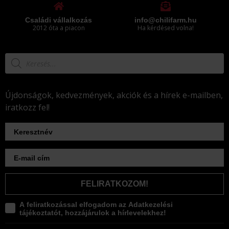
Családi vállalkozás
info@chilifarm.hu
2012 óta a piacon
Ha kérdésed volna!
Újdonságok, kedvezmények, akciók és a hírek e-mailben,
iratkozz fel!
FELIRATKOZOM!
A feliratkozással elfogadom az Adatkezelési
tájékoztatót, hozzájárulok a hírlevelekhez!