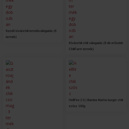
Kezdő kívánchili termékválogatás (8
termék)
Kívánchili chili válogatás (8 db erősebb
ChiliFarm termék)
HellFire 2.0 | Bamba Marha burger chili
szósz 100g