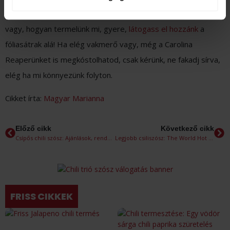
szósz és krémek kezdő és haladó szinten. Ha pedig kíváncsi
vagy, hogyan termelünk mi, gyere,
látogass el hozzánk
a
fóliasátrak alá! Ha elég vakmerő vagy, még a Carolina
Reaperünket is megkóstolhatod, csak kérünk, ne fakadj sírva,
elég ha mi könnyezünk folyton.
Cikket írta:
Magyar Marianna
Előző cikk
Következő cikk
Csípős chili szósz: Ajánlások, rendelés, gyors kiszállítás
Legjobb csiliszósz: The World Hot Sauce Awards
FRISS CIKKEK