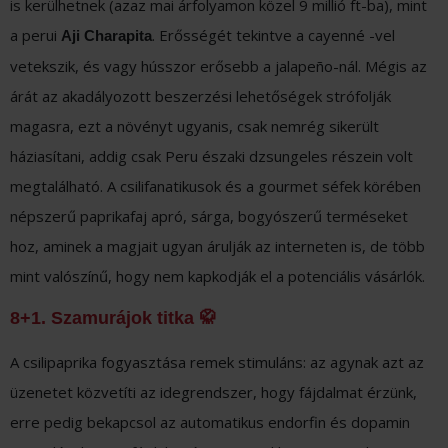
is kerülhetnek (azaz mai árfolyamon közel 9 millió ft-ba), mint
a perui
. Erősségét tekintve a cayenné -vel
Aji
Charapita
vetekszik, és vagy hússzor erősebb a jalapeño-nál. Mégis az
árát az akadályozott beszerzési lehetőségek strófolják
magasra, ezt a növényt ugyanis, csak nemrég sikerült
háziasítani, addig csak Peru északi dzsungeles részein volt
megtalálható. A csilifanatikusok és a gourmet séfek körében
népszerű paprikafaj apró, sárga, bogyószerű terméseket
hoz, aminek a magjait ugyan árulják az interneten is, de több
mint valószínű, hogy nem kapkodják el a potenciális vásárlók.
8+1. Szamurájok titka 🥋
A csilipaprika fogyasztása remek stimuláns: az agynak azt az
üzenetet közvetíti az idegrendszer, hogy fájdalmat érzünk,
erre pedig bekapcsol az automatikus endorfin és dopamin