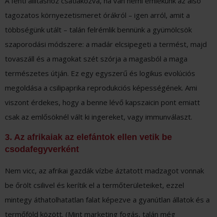
A fenti állításhoz csatlakozva, ha van némi emlékünk az alsó
tagozatos környezetismeret órákról – igen arról, amit a
többségünk utált – talán felrémlik bennünk a gyümölcsök
szaporodási módszere: a madár elcsipegeti a termést, majd
tovaszáll és a magokat szét szórja a magasból a maga
természetes útján. Ez egy egyszerű és logikus evolúciós
megoldása a csilipaprika reprodukciós képességének. Ami
viszont érdekes, hogy a benne lévő kapszaicin pont emiatt
csak az emlősöknél vált ki ingereket, vagy immunválaszt.
3. Az afrikaiak az elefántok ellen vetik be
csodafegyverként
Nem vicc, az afrikai gazdák vízbe áztatott madzagot vonnak
be őrölt csilivel és kerítik el a termőterületeiket, ezzel
mintegy áthatolhatatlan falat képezve a gyanútlan állatok és a
termőföld között. (Mint marketing fogás, talán még