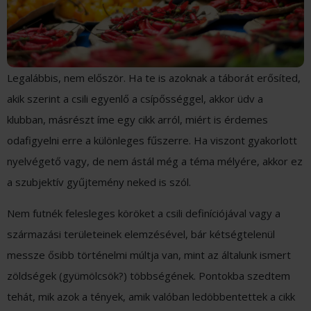
Legalábbis, nem először. Ha te is azoknak a táborát erősíted,
akik szerint a csili egyenlő a csípősséggel, akkor üdv a
klubban, másrészt íme egy cikk arról, miért is érdemes
odafigyelni erre a különleges fűszerre. Ha viszont gyakorlott
nyelvégető vagy, de nem ástál még a téma mélyére, akkor ez
a szubjektív gyűjtemény neked is szól.
Nem futnék felesleges köröket a csili definíciójával vagy a
származási területeinek elemzésével, bár kétségtelenül
messze ősibb történelmi múltja van, mint az általunk ismert
zöldségek (gyümölcsök?) többségének. Pontokba szedtem
tehát, mik azok a tények, amik valóban ledöbbentettek a cikk