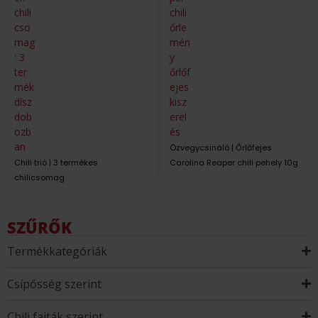
Özvegycsináló | Őrlőfejes
Chili trió | 3 termékes
Carolina Reaper chili pehely 10g
chilicsomag
SZŰRŐK
Termékkategóriák
Csípősség szerint
Chili fajták szerint