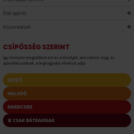
Étel ajánló
Kiszerelések
CSÍPŐSSÉG SZERINT
Így könnyen megtalálod azt az erősséget, ami neked, vagy az
ajándékozottnak, a legnagyobb élményt adja.
KEZDŐ
HALADÓ
HARDCORE
☠️ CSAK BÁTRAKNAK