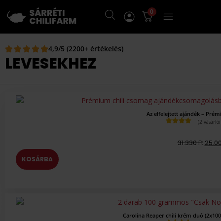
0
4,9/5 (2200+ értékelés)
LEVESEKHEZ
Az elfelejtett ajándék – Pré
(
2
vásárlói
Értékelés
5.00
az 5-
31.330
Ft
25.0
ből,
értékelés
alapján
KOSÁRBA
Carolina Reaper chili krém duó (2x100