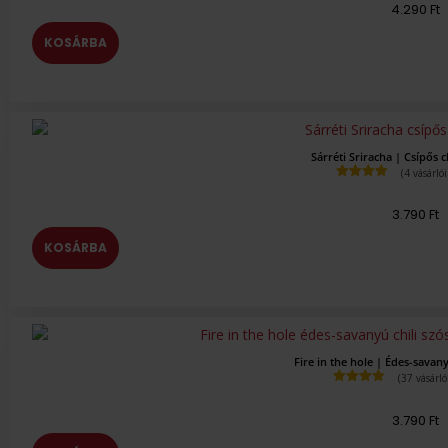
4.290
Ft
ből,
értékelés
alapján
KOSÁRBA
Sárréti Sriracha | Csípős c
(
4
vásárlói
Értékelés
5.00
az 5-
3.790
Ft
ből,
értékelés
alapján
KOSÁRBA
Fire in the hole | Édes-savany
(
37
vásárló
Értékelés
4.95
az 5-
3.790
Ft
ből,
értékelés
alapján