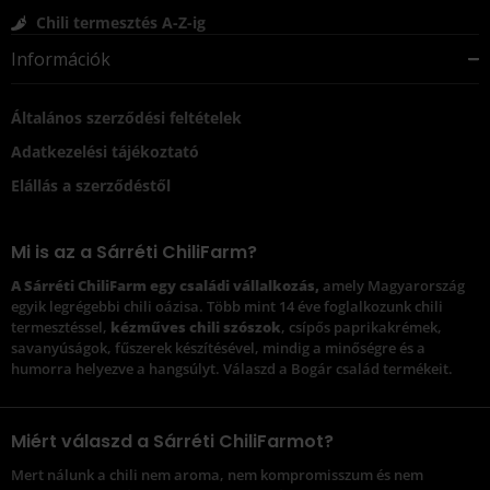
Chili termesztés A-Z-ig
Információk
Általános szerződési feltételek
Adatkezelési tájékoztató
Elállás a szerződéstől
Mi is az a Sárréti ChiliFarm?
A Sárréti ChiliFarm egy családi vállalkozás,
amely Magyarország
egyik legrégebbi chili oázisa. Több mint 14 éve foglalkozunk chili
termesztéssel,
kézműves chili szószok
, csípős paprikakrémek,
savanyúságok, fűszerek készítésével, mindig a minőségre és a
humorra helyezve a hangsúlyt. Válaszd a Bogár család termékeit.
Miért válaszd a Sárréti ChiliFarmot?
Mert nálunk a chili nem aroma, nem kompromisszum és nem