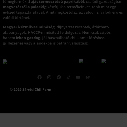
tömegtermék.
Saját termesztésű paprikából
, családi gazdaságban,
magvetéstől a palackig
készítjük a termékeinket, több mint egy
évtized tapasztalatával. Amit megkóstolsz, az valódi íz, valódi erő és
valódi történet.
Magyar kézműves minőség
, díjnyertes receptek, átlátható
alapanyagok, HACCP-minősített feldolgozás. Nem csak csípős,
hanem
ízben gazdag
, jól használható chili, amit főzéshez,
grillezéshez vagy ajándékba is bátran választasz.
© 2026 Sárréti ChiliFarm