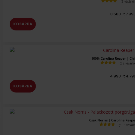
(
3
vásárlói
Értékelés
5.00
az 5-
8.580
Ft
7.99
ből,
értékelés
alapján
KOSÁRBA
100% Carolina Reaper | Chi
(
62
vásárló
Értékelés
4.89
az 5-
4.990
Ft
4.79
ből,
értékelés
alapján
KOSÁRBA
Csak Norris | Carolina Reape
(
183
vásárló
Értékelés
4.95
az 5-