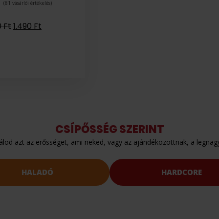
(
81
vásárlói értékelés)
0
Ft
1.490
Ft
CSÍPŐSSÉG SZERINT
lod azt az erősséget, ami neked, vagy az ajándékozottnak, a legnag
HALADÓ
HARDCORE