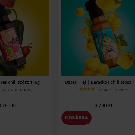
res chili szósz 115g
Dzsedi Tej | Barackos chili szósz 
(
27
vásárlói értékelés)
(
52
vásárlói értékelés)
Értékelés
4.79
az 5-
ből,
3.790
Ft
3.790
Ft
értékelés
alapján
KOSÁRBA