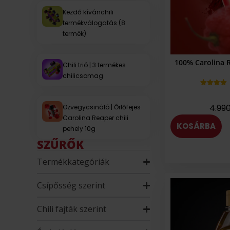
Kezdő kívánchili
termékválogatás (8
termék)
100% Carolina R
Chili trió | 3 termékes
chilicsomag
Értékelés
4.89
az 5-
ből,
4.99
Özvegycsináló | Őrlőfejes
értékelés
alapján
Carolina Reaper chili
KOSÁRBA
pehely 10g
SZŰRŐK
Termékkategóriák
Csípősség szerint
Chili fajták szerint