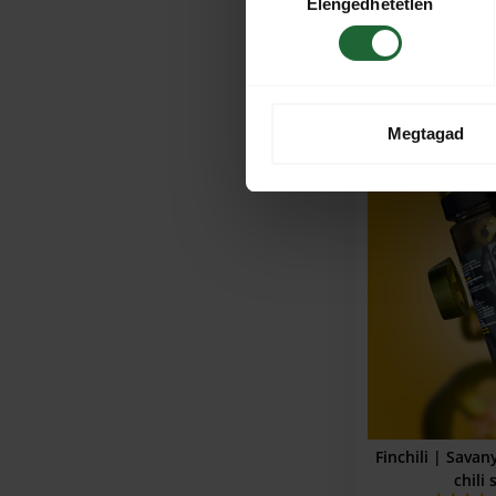
Elengedhetetlen
kiválasztása
KOSÁRBA
Megtagad
Finchili | Sava
chili