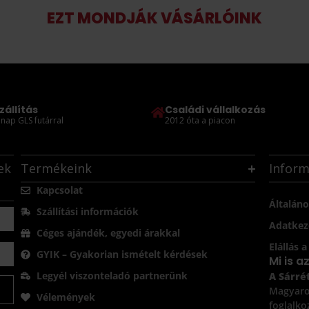
EZT MONDJÁK VÁSÁRLÓINK
zállítás
Családi vállalkozás
nap GLS futárral
2012 óta a piacon
ek
Termékeink
Inform
Kapcsolat
Általáno
Szállítási információk
Adatkeze
Céges ajándék, egyedi árakkal
Elállás 
GYIK – Gyakorian ismételt kérdések
Mi is a
Legyél viszonteladó partnerünk
A Sárrét
Magyaror
Vélemények
foglalko