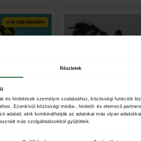
-21% KEDVEZMÉNY
Részletek
ál
ELFOGYOTT
mak és hirdetések személyre szabásához, közösségi funkciók biz
hez. Ezenkívül közösségi média-, hirdető- és elemező partner
 | Csípős mexikói chili
Habanero | Chili őrlemény 15
zósz 200g
zó adatait, akik kombinálhatják az adatokat más olyan adatokka
(
34
vásárlói értékelés)
(
4
vásárlói értékelés)
sznált más szolgáltatásokból gyűjtöttek.
Értékelés
4.94
az 5-
ből,
0
Ft
2.990
Ft
értékelés
2.390
Ft
alapján