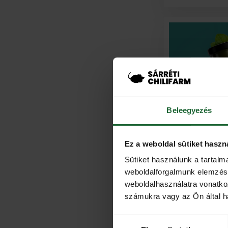
Beleegyezés
Ez a weboldal sütiket haszn
Sütiket használunk a tartal
weboldalforgalmunk elemzésé
Tetétleni Fantom
s
weboldalhasználatra vonatko
számukra vagy az Ön által ha
Értékelés
4.50
az 5-
ből,
3.79
Hozzájárulás
értékelés
alapján