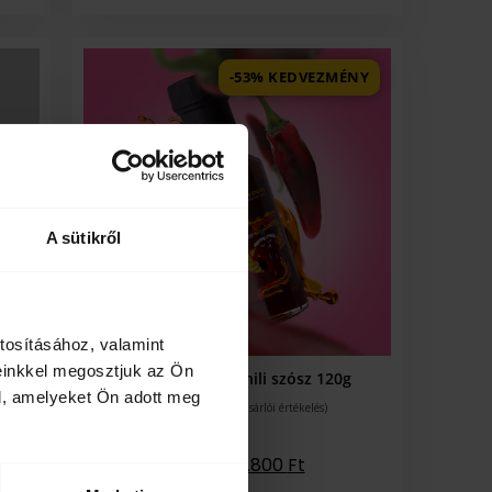
-53% KEDVEZMÉNY
A sütikről
tosításához, valamint
einkkel megosztjuk az Ön
g
Chi-Lee | Édes chili szósz 120g
l, amelyeket Ön adott meg
(
34
vásárlói értékelés)
Értékelés
4.88
az 5-
ből,
3.790
Ft
1.800
Ft
értékelés
alapján