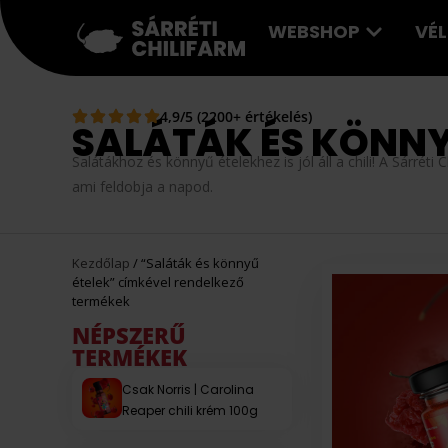
WEBSHOP
VÉ
4,9/5 (2200+ értékelés)
SALÁTÁK ÉS KÖNNY
Salátákhoz és könnyű ételekhez is jól áll a chili! A Sárrét
ami feldobja a napod.
Kezdőlap
/ “Saláták és könnyű
ételek” címkével rendelkező
termékek
NÉPSZERŰ
TERMÉKEK
Csak Norris | Carolina
Reaper chili krém 100g