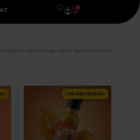
0
AT
zöldségekhez, csirkéhez vagy halhoz. Egy csepp pikáns íz,
NY
-12% KEDVEZMÉNY