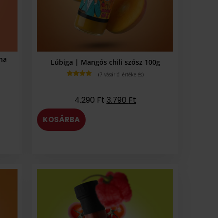
ina
Lúbiga | Mangós chili szósz 100g
(
7
vásárlói értékelés)
Értékelés
5.00
az 5-
ből,
4.290
Ft
3.790
Ft
értékelés
alapján
KOSÁRBA