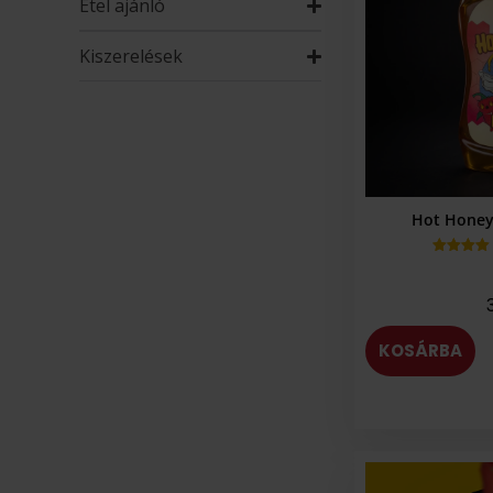
Étel ajánló
Kiszerelések
Hot Honey 
Értékelés
5.00
az 5-
ből,
értékelés
alapján
KOSÁRBA