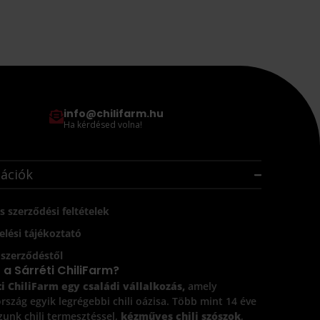
info@chilifarm.hu
Ha kérdésed volna!
ációk
s szerződési feltételek
lési tájékoztató
a szerződéstől
z a Sárréti ChiliFarm?
i ChiliFarm egy családi vállalkozás,
amely
szág egyik legrégebbi chili oázisa. Több mint 14 éve
zunk chili termesztéssel,
kézműves chili szószok
,