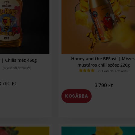
Honey and the BEEast | Mézes
| Chilis méz 450g
mustáros chili szósz 220g
(
4
vásárlói értékelés)
(
53
vásárlói értékelés)
Értékelés
4.87
az 5-
3.790
Ft
ből,
3.790
Ft
értékelés
alapján
KOSÁRBA