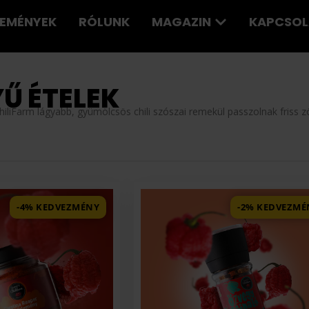
LEMÉNYEK
RÓLUNK
MAGAZIN
KAPCSOL
Ű ÉTELEK
i ChiliFarm lágyabb, gyümölcsös chili szószai remekül passzolnak friss 
-4% KEDVEZMÉNY
-2% KEDVEZMÉ