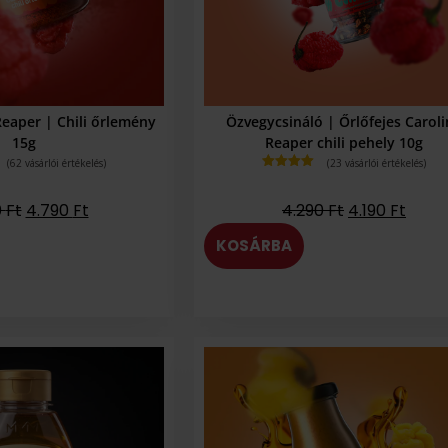
eaper | Chili őrlemény
Özvegycsináló | Őrlőfejes Carol
15g
Reaper chili pehely 10g
(
62
vásárlói értékelés)
(
23
vásárlói értékelés)
Értékelés
4.96
az 5-
ből,
0
Ft
4.790
Ft
4.290
Ft
4.190
Ft
értékelés
alapján
KOSÁRBA