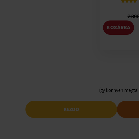
Értékelés
5.00
az 5-
ből,
2.39
értékelés
alapján
KOSÁRBA
Így könnyen megtalá
KEZDŐ