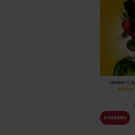
Leteper | Ep
Értékelés
4.85
az 5-
ből,
értékelés
alapján
KOSÁRBA