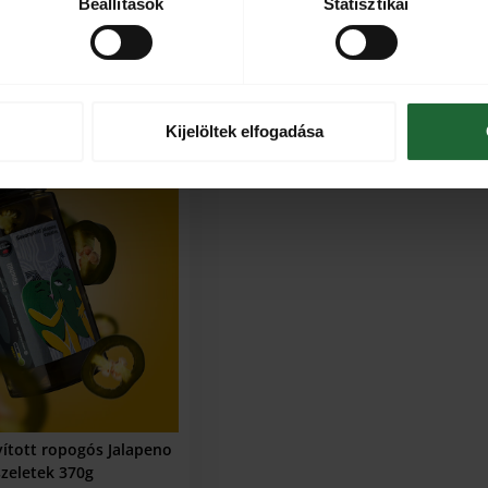
Beállítások
Statisztikai
MEGTEKINTÉS
Kijelöltek elfogadása
-38% KEDVEZMÉNY
nyított ropogós Jalapeno
 szeletek 370g