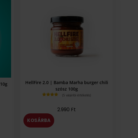
HellFire 2.0 | Bamba Marha burger chili
110g
szósz 100g
(
5
vásárlói értékelés)
Értékelés
5.00
az 5-
ből,
2.990
Ft
értékelés
alapján
KOSÁRBA