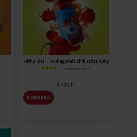
-
Filthy Kiss | Fokhagymás chili szósz 100g
(
51
vásárlói értékelés)
Értékelés
4.94
az 5-
ből,
3.790
Ft
értékelés
alapján
KOSÁRBA