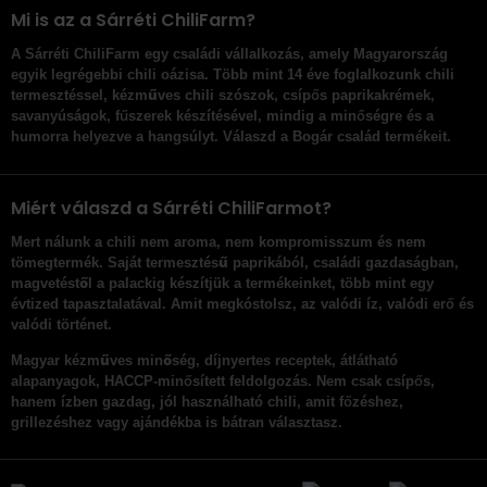
Mi is az a Sárréti ChiliFarm?
A Sárréti ChiliFarm egy családi vállalkozás,
amely Magyarország
egyik legrégebbi chili oázisa. Több mint 14 éve foglalkozunk chili
termesztéssel,
kézműves chili szószok
, csípős paprikakrémek,
savanyúságok, fűszerek készítésével, mindig a minőségre és a
humorra helyezve a hangsúlyt. Válaszd a Bogár család termékeit.
Miért válaszd a Sárréti ChiliFarmot?
Mert nálunk a chili nem aroma, nem kompromisszum és nem
tömegtermék.
Saját termesztésű paprikából
, családi gazdaságban,
magvetéstől a palackig
készítjük a termékeinket, több mint egy
évtized tapasztalatával. Amit megkóstolsz, az valódi íz, valódi erő és
valódi történet.
Magyar kézműves minőség
, díjnyertes receptek, átlátható
alapanyagok, HACCP-minősített feldolgozás. Nem csak csípős,
hanem
ízben gazdag
, jól használható chili, amit főzéshez,
grillezéshez vagy ajándékba is bátran választasz.