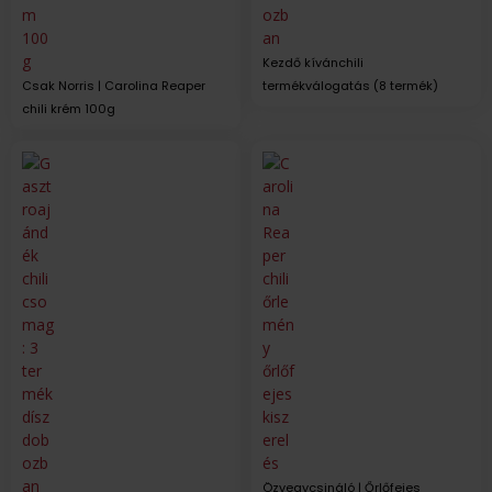
Kezdő kívánchili
Csak Norris | Carolina Reaper
termékválogatás (8 termék)
chili krém 100g
Özvegycsináló | Őrlőfejes