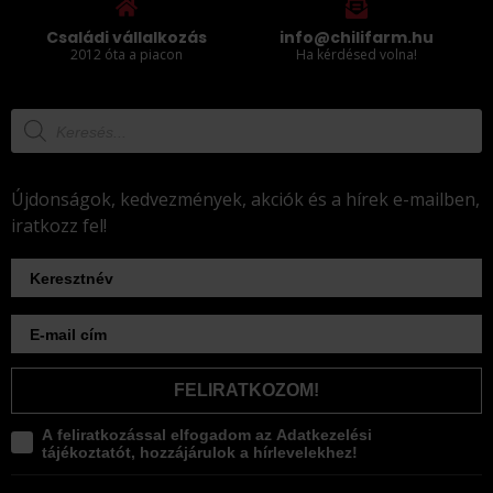
Családi vállalkozás
info@chilifarm.hu
2012 óta a piacon
Ha kérdésed volna!
Újdonságok, kedvezmények, akciók és a hírek e-mailben,
iratkozz fel!
FELIRATKOZOM!
A feliratkozással elfogadom az Adatkezelési
tájékoztatót, hozzájárulok a hírlevelekhez!