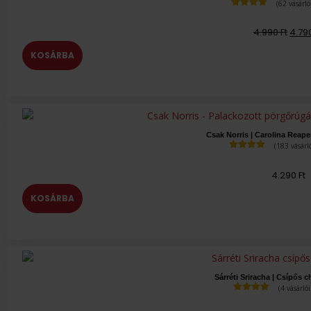
(
62
vásárló
Értékelés
4.89
az 5-
4.990
Ft
4.79
ből,
értékelés
alapján
KOSÁRBA
Csak Norris | Carolina Reape
(
183
vásárló
Értékelés
4.95
az 5-
4.290
Ft
ből,
értékelés
alapján
KOSÁRBA
Sárréti Sriracha | Csípős c
(
4
vásárlói
Értékelés
5.00
az 5-