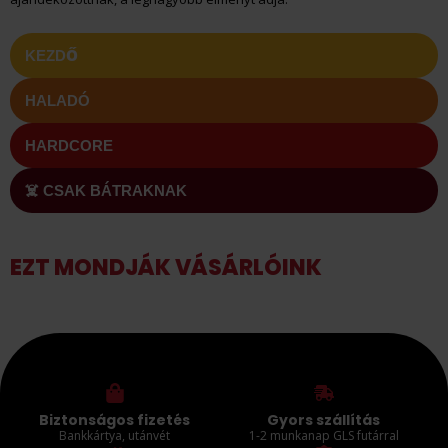
KEZDŐ
HALADÓ
HARDCORE
☠️ CSAK BÁTRAKNAK
EZT MONDJÁK VÁSÁRLÓINK
Biztonságos fizetés
Gyors szállítás
Bankkártya, utánvét
1-2 munkanap GLS futárral