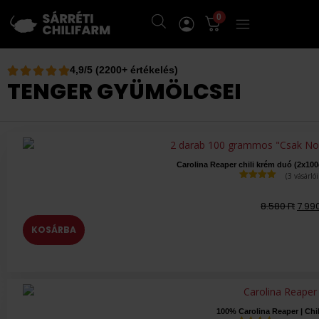
0
4,9/5 (2200+ értékelés)
TENGER GYÜMÖLCSEI
Carolina Reaper chili krém duó (2x100
(
3
vásárlói
Értékelés
5.00
az 5-
8.580
Ft
7.99
ből,
értékelés
alapján
KOSÁRBA
100% Carolina Reaper | Chi