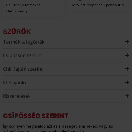
Chili trió | 3 termékes
Carolina Reaper chili pehely 10g
chilicsomag
SZŰRŐK
Termékkategóriák
Csípősség szerint
Chili fajták szerint
Étel ajánló
Kiszerelések
CSÍPŐSSÉG SZERINT
Így könnyen megtalálod azt az erősséget, ami neked, vagy az
ajándékozottnak, a legnagyobb élményt adja.