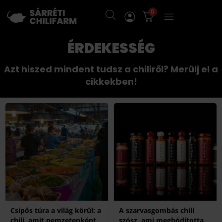
0
ÉRDEKESSÉG
Azt hiszed mindent tudsz a chiliről? Merülj el a
cikkekben!
Csípős túra a világ körül: a
A szarvasgombás chili
chili, amit nemzetenként
szósz, ami meghódította