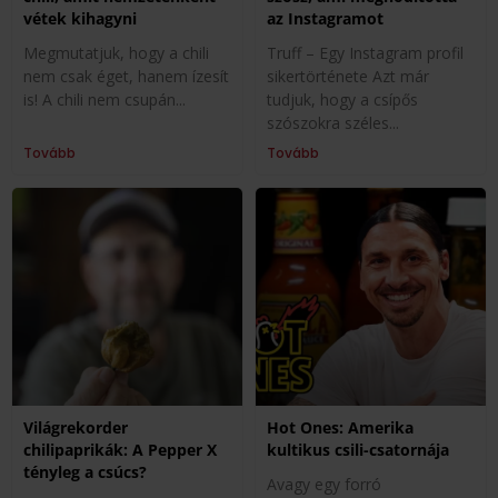
vétek kihagyni
az Instagramot
Megmutatjuk, hogy a chili
Truff – Egy Instagram profil
nem csak éget, hanem ízesít
sikertörténete Azt már
is! A chili nem csupán
tudjuk, hogy a csípős
szószokra széles
Tovább
Tovább
Világrekorder
Hot Ones: Amerika
chilipaprikák: A Pepper X
kultikus csili-csatornája
tényleg a csúcs?
Avagy egy forró