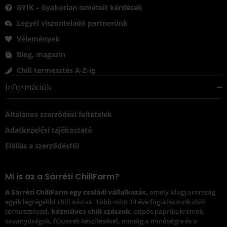
GYIK – Gyakorian ismételt kérdések
Legyél viszonteladó partnerünk
Vélemények
Blog, magazin
Chili termesztés A-Z-ig
Információk
Általános szerződési feltételek
Adatkezelési tájékoztató
Elállás a szerződéstől
Mi is az a Sárréti ChiliFarm?
A Sárréti ChiliFarm egy családi vállalkozás,
amely Magyarország
egyik legrégebbi chili oázisa. Több mint 14 éve foglalkozunk chili
termesztéssel,
kézműves chili szószok
, csípős paprikakrémek,
savanyúságok, fűszerek készítésével, mindig a minőségre és a