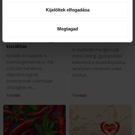
Kijelöltek elfogadása
Megtagad
Csípős chili szósz:
Habanero: Ha a paprikák
Ajánlások, rendelés, gyors
mesélni tudnának…
kiszállítás
A multikulti ma igencsak
Kezdők és haladók is
menő dolog, gyönyörűen
szemezgethetnek A chili
belesimul a divatirányzatba,
szószok hatalmas
amelyben mindenki vadul
népszerűségnek
kutatja
örvendeznek számtalan
országban és
Tovább
Tovább