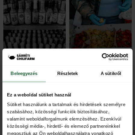
Chili szószok: A fűszerezés
Chili allergia – valódi
művészete
veszély, vagy csak egy
újabb túlhypeolt topik?
Bevezetés a chili szószok
Beleegyezés
Részletek
A sütikről
A kapszaicin hatásai azokra,
világába A chili szószok
akiknek az immunrendszere
története egészen az ősi
túlzott válaszreakciót ad
kultúrákig nyúlik
Ez a weboldal sütiket használ
bizonyos tápanyagokra A
csilipaprika
Sütiket használunk a tartalmak és hirdetések személyre
szabásához, közösségi funkciók biztosításához,
Tovább
Tovább
valamint weboldalforgalmunk elemzéséhez. Ezenkívül
közösségi média-, hirdető- és elemező partnereinkkel
megosztjuk az Ön weboldalhasználatra vonatkozó