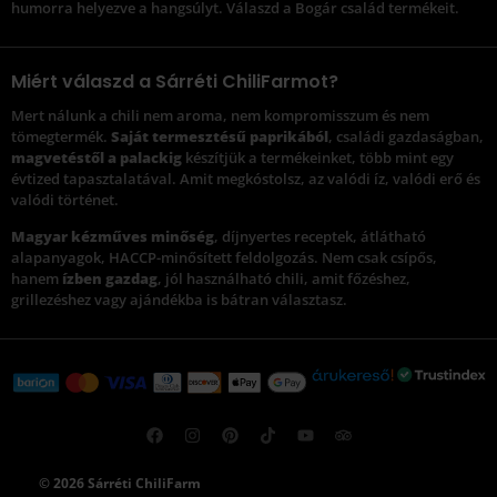
humorra helyezve a hangsúlyt. Válaszd a Bogár család termékeit.
Miért válaszd a Sárréti ChiliFarmot?
Mert nálunk a chili nem aroma, nem kompromisszum és nem
tömegtermék.
Saját termesztésű paprikából
, családi gazdaságban,
magvetéstől a palackig
készítjük a termékeinket, több mint egy
évtized tapasztalatával. Amit megkóstolsz, az valódi íz, valódi erő és
valódi történet.
Magyar kézműves minőség
, díjnyertes receptek, átlátható
alapanyagok, HACCP-minősített feldolgozás. Nem csak csípős,
hanem
ízben gazdag
, jól használható chili, amit főzéshez,
grillezéshez vagy ajándékba is bátran választasz.
© 2026 Sárréti ChiliFarm