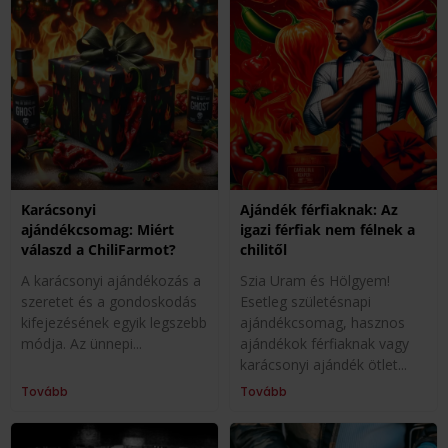
Karácsonyi
Ajándék férfiaknak: Az
ajándékcsomag: Miért
igazi férfiak nem félnek a
válaszd a ChiliFarmot?
chilitől
A karácsonyi ajándékozás a
Szia Uram és Hölgyem!
szeretet és a gondoskodás
Esetleg születésnapi
kifejezésének egyik legszebb
ajándékcsomag, hasznos
módja. Az ünnepi
ajándékok férfiaknak vagy
karácsonyi ajándék ötlet
Tovább
Tovább