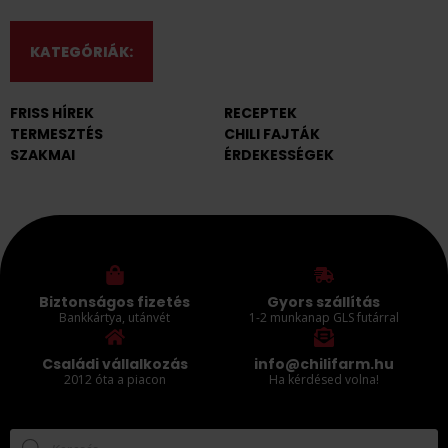
KATEGÓRIÁK:
FRISS HÍREK
RECEPTEK
TERMESZTÉS
CHILI FAJTÁK
SZAKMAI
ÉRDEKESSÉGEK
Biztonságos fizetés
Gyors szállítás
Bankkártya, utánvét
1-2 munkanap GLS futárral
Családi vállalkozás
info@chilifarm.hu
2012 óta a piacon
Ha kérdésed volna!