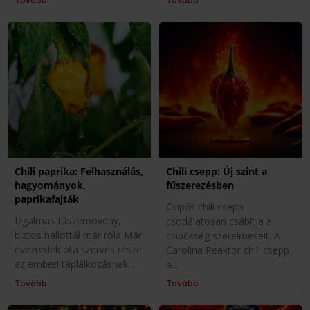
Tovább
Tovább
Chili paprika: Felhasználás,
Chili csepp: Új szint a
hagyományok,
fűszerezésben
paprikafajták
Csípős chili csepp
Izgalmas fűszernövény,
csodálatosan csábítja a
biztos hallottál már róla Már
csípősség szerelmeseit. A
évezredek óta szerves része
Carolina Reaktor chili csepp
az emberi táplálkozásnak
a
Tovább
Tovább