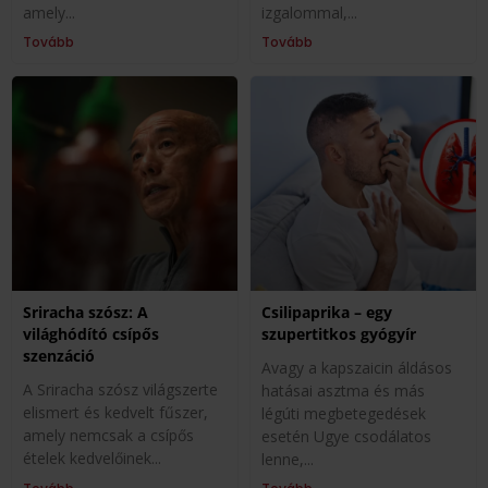
amely
izgalommal,
Tovább
Tovább
Sriracha szósz: A
Csilipaprika – egy
világhódító csípős
szupertitkos gyógyír
szenzáció
Avagy a kapszaicin áldásos
A Sriracha szósz világszerte
hatásai asztma és más
elismert és kedvelt fűszer,
légúti megbetegedések
amely nemcsak a csípős
esetén Ugye csodálatos
ételek kedvelőinek
lenne,