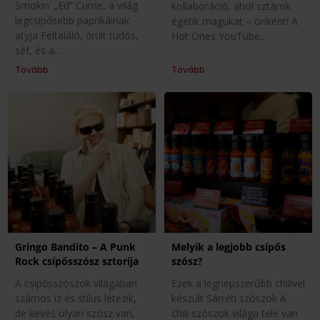
Smokin’ „Ed” Currie, a világ
kollaboráció, ahol sztárok
legcsípősebb paprikáinak
égetik magukat – önként! A
atyja Feltaláló, őrült tudós,
Hot Ones YouTube
séf, és a
Tovább
Tovább
Gringo Bandito – A Punk
Melyik a legjobb csípős
Rock csípősszósz sztorija
szósz?
A csípősszószok világában
Ezek a legnépszerűbb chilivel
számos íz és stílus létezik,
készült Sárréti szószok A
de kevés olyan szósz van,
chili szószok világa tele van