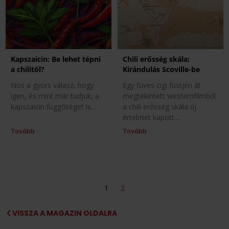
Kapszaicin: Be lehet tépni
Chili erősség skála:
a chilitől?
Kirándulás Scoville-be
Nos a gyors válasz, hogy
Egy füves cigi füstjén át
igen, és mint már tudjuk, a
megtekintett westernfilmből
kapszaicin függőséget is
a chili erősség skála új
értelmet kapott.
Tovább
Tovább
1
2
VISSZA A MAGAZIN OLDALRA