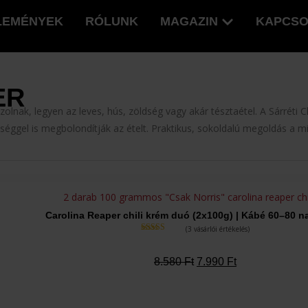
LEMÉNYEK
RÓLUNK
MAGAZIN
KAPCSO
ER
olnak, legyen az leves, hús, zöldség vagy akár tésztaétel. A Sárréti 
séggel is megbolondítják az ételt. Praktikus, sokoldalú megoldás a m
Carolina Reaper chili krém duó (2x100g) | Kábé 60–80 n
(
3
vásárlói értékelés)
Értékelés
5.00
az 5-
ből,
értékelés
8.580
Ft
7.990
Ft
alapján