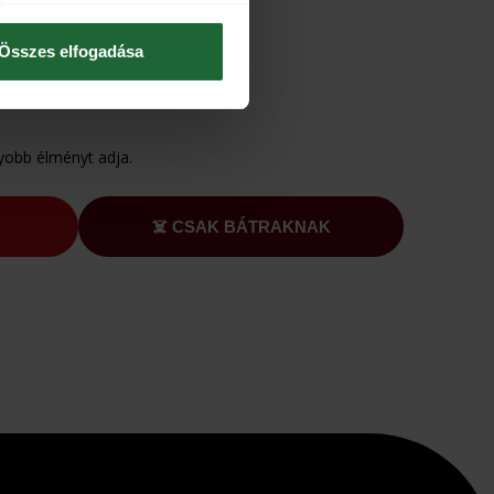
Összes elfogadása
yobb élményt adja.
☠️ CSAK BÁTRAKNAK