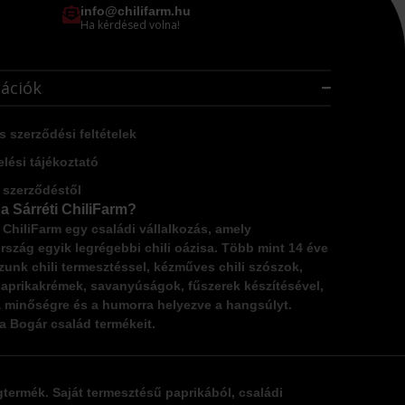
info@chilifarm.hu
Ha kérdésed volna!
ációk
s szerződési feltételek
lési tájékoztató
a szerződéstől
 a Sárréti ChiliFarm?
i ChiliFarm egy családi vállalkozás,
amely
szág egyik legrégebbi chili oázisa. Több mint 14 éve
zunk chili termesztéssel,
kézműves chili szószok
,
aprikakrémek, savanyúságok, fűszerek készítésével,
 minőségre és a humorra helyezve a hangsúlyt.
a Bogár család termékeit.
gtermék.
Saját termesztésű paprikából
, családi