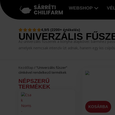
WEBSHOP
VÉ
4,9/5 (2200+ értékelés)
UNIVERZÁLIS FŰSZ
Az univerzális fűszerek a konyha alapkövei: bármihez passz
amelyek nemcsak intenzív ízt adnak, hanem egy kis csípős
Kezdőlap
/ “Univerzális fűszer”
címkével rendelkező termékek
NÉPSZERŰ
TERMÉKEK
KOSÁRBA