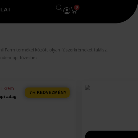
0
LAT
ChiliFarm termékei között olyan fűszerkrémeket találsz,
indennapi főzéshez.
-7% KEDVEZMÉNY
api adag