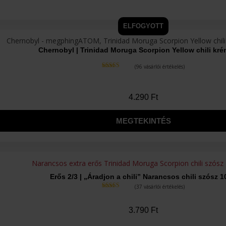
ELFOGYOTT
Chernobyl | Trinidad Moruga Scorpion Yellow chili kr
(
96
vásárlói értékelés)
Értékelés
4.92
az 5-
ből,
értékelés
alapján
4.290
Ft
MEGTEKINTÉS
Erős 2/3 | „Áradjon a chili” Narancsos chili szósz 
(
37
vásárlói értékelés)
Értékelés
4.76
az 5-
ből,
3.790
Ft
értékelés
alapján