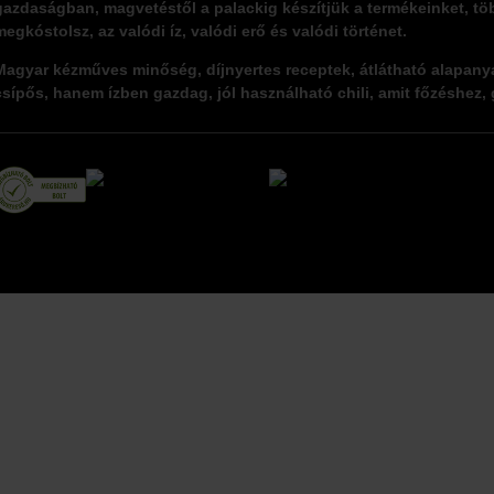
gazdaságban,
magvetéstől a palackig
készítjük a termékeinket, tö
megkóstolsz, az valódi íz, valódi erő és valódi történet.
Magyar kézműves minőség
, díjnyertes receptek, átlátható alapa
csípős, hanem
ízben gazdag
, jól használható chili, amit főzéshez