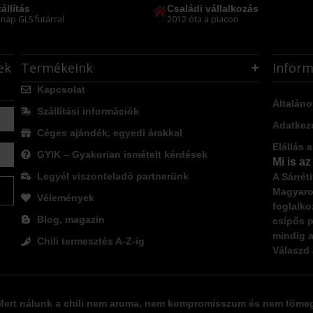
állítás
Családi vállalkozás
nap GLS futárral
2012 óta a piacon
ek
Termékeink
Inform
Kapcsolat
Általáno
Szállítási információk
Adatkeze
Céges ajándék, egyedi árakkal
Elállás 
GYIK – Gyakorian ismételt kérdések
Mi is az
Legyél viszonteladó partnerünk
A Sárrét
Magyaror
Vélemények
foglalko
Blog, magazin
csípős p
mindig a
Chili termesztés A-Z-ig
Válaszd 
Mert nálunk a chili nem aroma, nem kompromisszum és nem töme