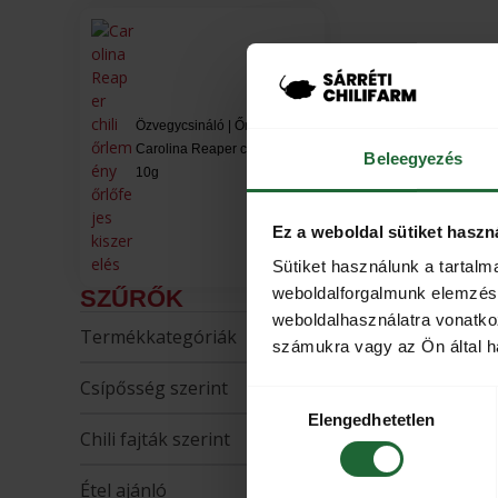
Özvegycsináló | Őrlőfejes
Carolina Reaper chili pehely
Beleegyezés
10g
Ez a weboldal sütiket haszn
Sütiket használunk a tartal
weboldalforgalmunk elemzésé
SZŰRŐK
weboldalhasználatra vonatko
Termékkategóriák
számukra vagy az Ön által ha
Csípősség szerint
Hozzájárulás
Elengedhetetlen
kiválasztása
Chili fajták szerint
Étel ajánló