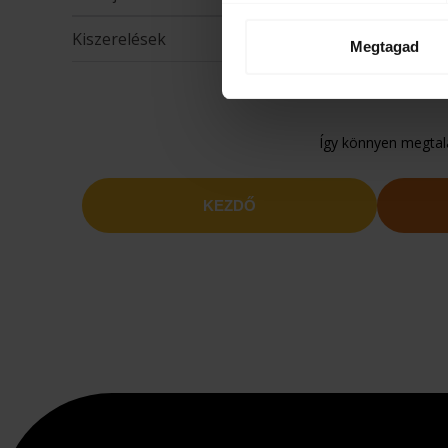
Kiszerelések
Megtagad
Így könnyen megtalá
KEZDŐ