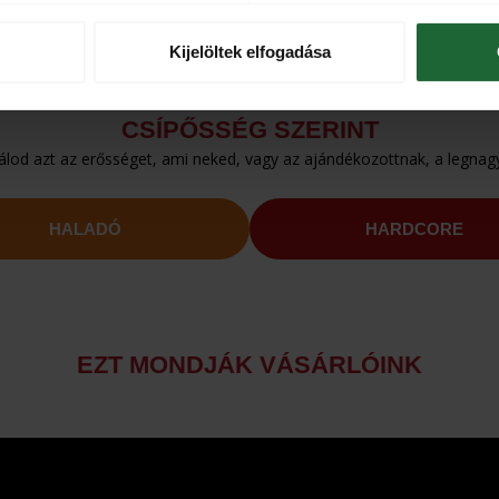
Kijelöltek elfogadása
CSÍPŐSSÉG SZERINT
lod azt az erősséget, ami neked, vagy az ajándékozottnak, a legnag
HALADÓ
HARDCORE
EZT MONDJÁK VÁSÁRLÓINK