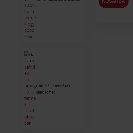
KOSÁRBA
Chili trió | 3 termékes
chilicsomag