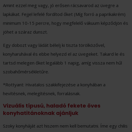
Amint ezzel meg vagy, jó erősen rácsavarod az üvegre a
lapkákat. Fejjel lefelé fordítod őket (Míg forró a paprikakrém)
minimum 10-15 percre, hogy megfelelő vákuum képződjön és
jöhet a száraz dunszt.
Egy dobozt vagy ládát bélelj ki tiszta törölközővel,
konyharuhával és ebbe helyezd el az üvegeket. Takard le és
tartsd melegen őket legalább 1 napig, amíg vissza nem hűl
szobahőmérsékletűre.
*Rottyant: Hivatalos szakkifejezése a konyhában a
hevítésnek, melegítésnek, forralásnak.
Vizuális típusú, haladó fekete öves
konyhatitánoknak ajánljuk
Szoky konyháját azt hiszem nem kell bemutatni. Íme egy chilis