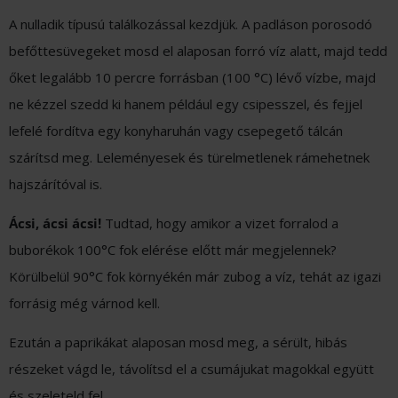
A nulladik típusú találkozással kezdjük. A padláson porosodó
befőttesüvegeket mosd el alaposan forró víz alatt, majd tedd
őket legalább 10 percre forrásban (100 °C) lévő vízbe, majd
ne kézzel szedd ki hanem például egy csipesszel, és fejjel
lefelé fordítva egy konyharuhán vagy csepegető tálcán
szárítsd meg. Leleményesek és türelmetlenek rámehetnek
hajszárítóval is.
Ácsi, ácsi ácsi!
Tudtad, hogy amikor a vizet forralod a
buborékok 100°C fok elérése előtt már megjelennek?
Körülbelül 90°C fok környékén már zubog a víz, tehát az igazi
forrásig még várnod kell.
Ezután a paprikákat alaposan mosd meg, a sérült, hibás
részeket vágd le, távolítsd el a csumájukat magokkal együtt
és szeleteld fel.