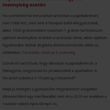
mennyiség esetén
Ha szeretnéd Na-benzoáttal tartósítani a paprikakrémet,
mert több lett, mint amit 6 hónapon belül elfogyasztanál,
akkor 1000 grammonként maximum 1 gramm tartósítószer
ajánlott! Amennyiben érdekel a tartósítás téma, akkor ajánlom
figyelmedbe Molnár Boglárka élelmiszermérnök cikkét az
oldalunkon:
Tartósítás: Sótól az E-számokig
Szóval ott tartottunk, hogy lábosban a paprikakrém és a
fokhagyma, megsóztad és jól alátüzeltél a sparhelten. A
forrástól számítva 5-10 percig rottyantod*.
Majd jó melegen a gyönyörűen megtakarított üvegekbe
átkonvertálod egy merőkanállal, mint én a 2010-es években a
Youtube videót mp4-ről mp3-ra.