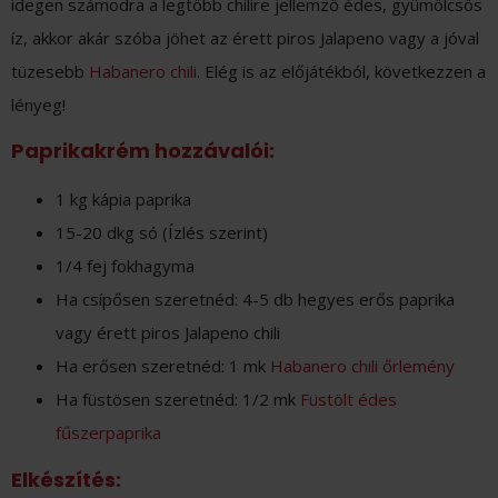
idegen számodra a legtöbb chilire jellemző édes, gyümölcsös
íz, akkor akár szóba jöhet az érett piros Jalapeno vagy a jóval
tüzesebb
Habanero chili
. Elég is az előjátékból, következzen a
lényeg!
Paprikakrém hozzávalói:
1 kg kápia paprika
15-20 dkg só (Ízlés szerint)
1/4 fej fokhagyma
Ha csípősen szeretnéd: 4-5 db hegyes erős paprika
vagy érett piros Jalapeno chili
Ha erősen szeretnéd: 1 mk
Habanero chili őrlemény
Ha füstösen szeretnéd: 1/2 mk
Füstölt édes
fűszerpaprika
Elkészítés: