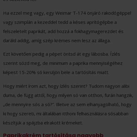
Ha ezzel meg vagy, egy Weimar T-174 önjáró rakodógéppel
vagy szimplán a kezeddel tedd a késes aprítógépbe a
felszeletelt paprikát, add hozzá a fokhagymagerezdet és
daráld addig, amíg szép krémes nem lesz az állaga.
Ezt követően pedig a pépet öntsd át egy lábosba. Ízlés
szerint sózd meg, de minimum a paprika mennyiségéhez
képest 15-20% só kerüljön bele a tartósítás miatt.
Hogy miért írom azt, hogy ízlés szerint? Tudom nagyon alibi
duma, de függ attól, hogy milyen só van otthon, furán hangzik,
„de mennyire sós a só?”. Illetve az sem elhanyagolható, hogy
ki hogy szereti, mi általában itthoni felhasználásra sósabban
készítjük a spájzba elrakott krémeket.
Paprikakrém tartósítása nagyobb