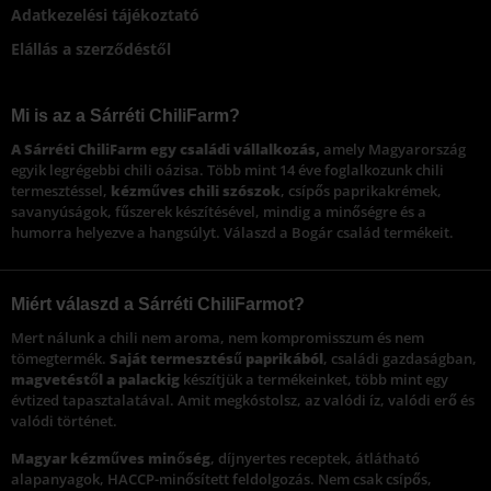
Adatkezelési tájékoztató
Elállás a szerződéstől
Mi is az a Sárréti ChiliFarm?
A Sárréti ChiliFarm egy családi vállalkozás,
amely Magyarország
egyik legrégebbi chili oázisa. Több mint 14 éve foglalkozunk chili
termesztéssel,
kézműves chili szószok
, csípős paprikakrémek,
savanyúságok, fűszerek készítésével, mindig a minőségre és a
humorra helyezve a hangsúlyt. Válaszd a Bogár család termékeit.
Miért válaszd a Sárréti ChiliFarmot?
Mert nálunk a chili nem aroma, nem kompromisszum és nem
tömegtermék.
Saját termesztésű paprikából
, családi gazdaságban,
magvetéstől a palackig
készítjük a termékeinket, több mint egy
évtized tapasztalatával. Amit megkóstolsz, az valódi íz, valódi erő és
valódi történet.
Magyar kézműves minőség
, díjnyertes receptek, átlátható
alapanyagok, HACCP-minősített feldolgozás. Nem csak csípős,