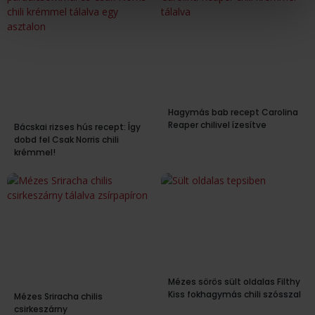
Hagymás bab recept Carolina
Reaper chilivel ízesítve
Bácskai rizses hús recept: Így
dobd fel Csak Norris chili
krémmel!
Mézes sörös sült oldalas Filthy
Kiss fokhagymás chili szósszal
Mézes Sriracha chilis
csirkeszárny