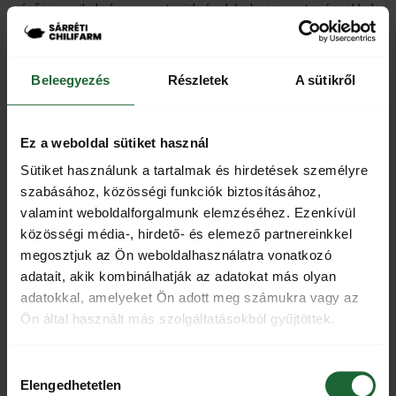
csípős paprikakrém recept, videóval és hasznos tanácsokkal,
ha fentiek túl szárazak lettek volna.
Beleegyezés
Részletek
A sütikről
Ez a weboldal sütiket használ
Sütiket használunk a tartalmak és hirdetések személyre
szabásához, közösségi funkciók biztosításához,
valamint weboldalforgalmunk elemzéséhez. Ezenkívül
közösségi média-, hirdető- és elemező partnereinkkel
Mindenhol más a neve: Macska***** vagy
megosztjuk az Ön weboldalhasználatra vonatkozó
adatait, akik kombinálhatják az adatokat más olyan
kutya*****
adatokkal, amelyeket Ön adott meg számukra vagy az
Ha esetleg nem kínlódnál az életlen késes aprítóval otthon,
Ön által használt más szolgáltatásokból gyűjtöttek.
akkor ajánljuk figyelmedbe a
Macskapöcse paprikakrémünket
.
Hozzájárulás
Amelyet a rádióból és tv-ből jól ismert Rákóczi Feri kérésére
Elengedhetetlen
kiválasztása