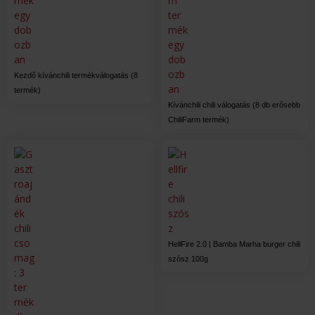
Kezdő kívánchili termékválogatás (8
termék)
Kívánchili chili válogatás (8 db erősebb
ChiliFarm termék)
HellFire 2.0 | Bamba Marha burger chili
szósz 100g