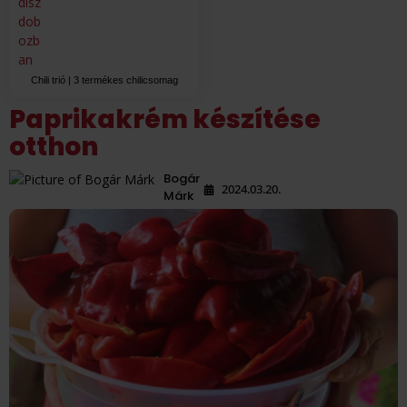
Chili trió | 3 termékes chilicsomag
Paprikakrém készítése
otthon
Bogár
2024.03.20.
Márk