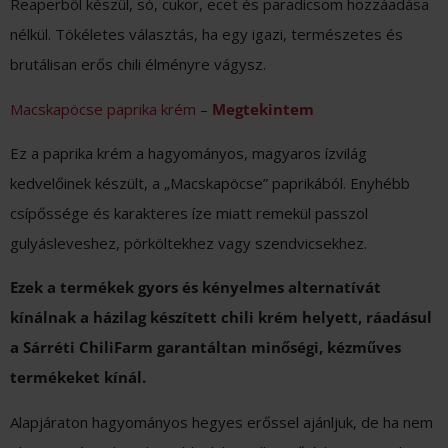
Reaperből készül, só, cukor, ecet és paradicsom hozzáadása
nélkül. Tökéletes választás, ha egy igazi, természetes és
brutálisan erős chili élményre vágysz.
Macskapöcse paprika krém
–
Megtekintem
Ez a paprika krém a hagyományos, magyaros ízvilág
kedvelőinek készült, a „Macskapöcse” paprikából. Enyhébb
csípőssége és karakteres íze miatt remekül passzol
gulyásleveshez, pörköltekhez vagy szendvicsekhez.
Ezek a termékek gyors és kényelmes alternatívát
kínálnak a házilag készített chili krém helyett, ráadásul
a Sárréti ChiliFarm garantáltan minőségi, kézműves
termékeket kínál.
Alapjáraton hagyományos hegyes erőssel ajánljuk, de ha nem