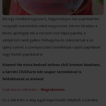
Ma egy rendkívül egyszerű, hagyományos házi paprikakrém
receptjét szeretnénk veled megosztani. Kérem fáradjon a
késes aprítógép elé a vörösen izzó kápia paprika, a
vámpírűző randi gyilkos fokhagyma és cinkostársuk a só.
Igény szerint a szereposztást növelhetjük csípős paprikával
vagy füstölt paprikával is.
Viszont! Ha nincs kedved otthon chili krémet készíteni,
a Sárréti ChiliFarm két szuper termékével is
feldobhatod az ételeid:
Csak Norris chili krém
–
Megtekintem
Ez a chili krém a világ egyik legerősebb chilijéből, a Carolina