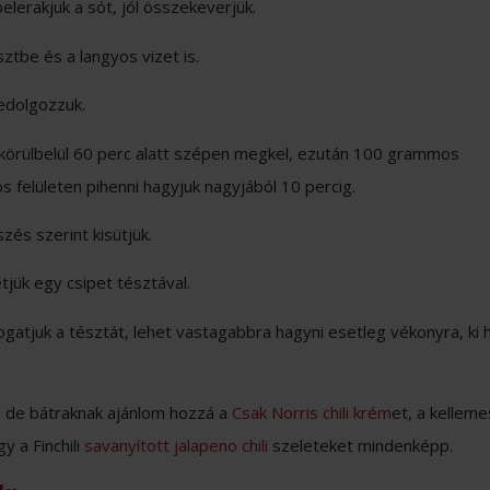
belerakjuk a sót, jól összekeverjük.
sztbe és a langyos vizet is.
edolgozzuk.
, körülbelül 60 perc alatt szépen megkel, ezután 100 grammos
s felületen pihenni hagyjuk nagyjából 10 percig.
és szerint kisütjük.
etjük egy csipet tésztával.
pogatjuk a tésztát, lehet vastagabbra hagyni esetleg vékonyra, ki
ti, de bátraknak ajánlom hozzá a
Csak Norris chili krém
et, a kellem
gy a Finchili
savanyított jalapeno chili
szeleteket mindenképp.