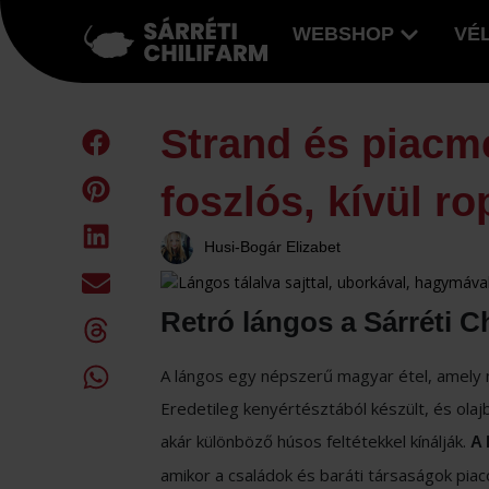
WEBSHOP
VÉ
Strand és piacm
foszlós, kívül r
Husi-Bogár Elizabet
Retró lángos a Sárréti C
A lángos egy népszerű magyar étel, amely
Eredetileg kenyértésztából készült, és olajb
akár különböző húsos feltétekkel kínálják.
A 
amikor a családok és baráti társaságok piac