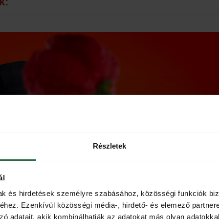
k:
Részletek
ál
mak és hirdetések személyre szabásához, közösségi funkciók biz
hez. Ezenkívül közösségi média-, hirdető- és elemező partner
zó adatait, akik kombinálhatják az adatokat más olyan adatokka