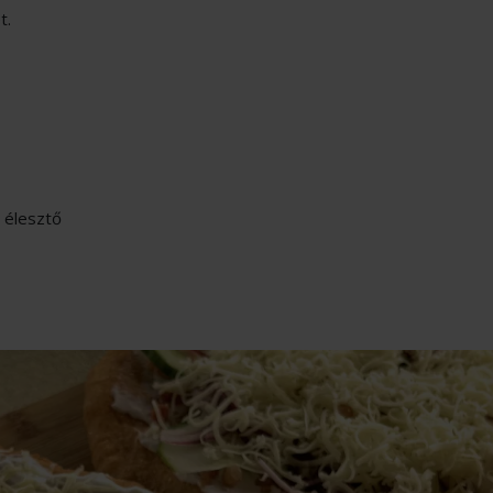
t.
 élesztő