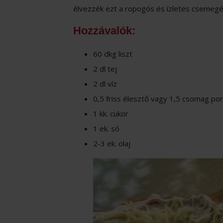
élvezzék ezt a ropogós és ízletes csemegé
Hozzávalók:
60 dkg liszt
2 dl tej
2 dl víz
0,5 friss élesztő vagy 1,5 csomag por
1 kk. cukor
1 ek. só
2-3 ek. olaj