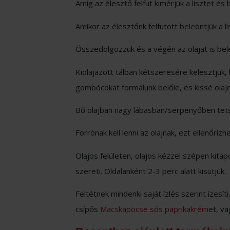
Amíg az élesztő felfut kimérjük a lisztet és 
Amikor az élesztőnk felfutott beleöntjük a li
Összedolgozzuk és a végén az olajat is bel
Kiolajazott tálban kétszeresére kelesztjük
gombócokat formálunk belőle, és kissé olajo
Bő olajban nagy lábasban/serpenyőben tetsz
Forrónak kell lenni az olajnak, ezt ellenőrízh
Olajos felületen, olajos kézzel szépen kita
szereti. Oldalanként 2-3 perc alatt kisütjük.
Feltétnek mindenki saját ízlés szerint ízesí
csípős
Macskapöcse sós paprikakrém
et, va