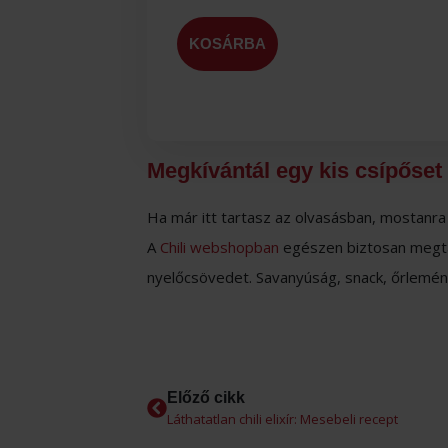
KOSÁRBA
Megkívántál egy kis csípőset
Ha már itt tartasz az olvasásban, mostanra 
A
Chili webshopban
egészen biztosan megta
nyelőcsövedet. Savanyúság, snack, őrlemé
Előző cikk
Láthatatlan chili elixír: Mesebeli recept