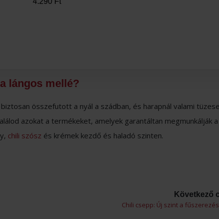
4.290
Ft
 a lángos mellé?
biztosan összefutott a nyál a szádban, és harapnál valami tüzese
lálod azokat a termékeket, amelyek garantáltan megmunkálják a
ny,
chili szósz
és krémek kezdő és haladó szinten.
Következő c
Chili csepp: Új szint a fűszerez