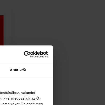
A sütikről
tosításához, valamint
einkkel megosztjuk az Ön
l, amelyeket Ön adott meg