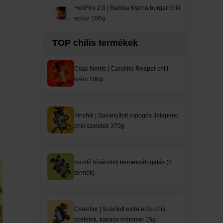
HellFire 2.0 | Bamba Marha burger chili
szósz 100g
TOP chilis termékek
Csak Norris | Carolina Reaper chili
krém 100g
Finchili | Savanyított ropogós Jalapeno
chili szeletek 370g
Kezdő kívánchili termékválogatás (8
termék)
Csokiller | Szárított extra erős chili
szeletek, kakaós krémmel 15g