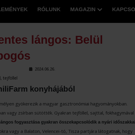
LEMÉNYEK
RÓLUNK
MAGAZIN
KAPCSO
entes lángos: Belül
opogós
2024.06.26.
hiliFarm konyhájából
 mélyen gyökerezik a magyar gasztronómiai hagyományokban.
an vagy zsírban sütötték. Gyakran tejföllel, sajttal, fokhagymával
lángos fogyasztása gyakran összekapcsolódik a nyári időszakka
okra vagy a Balaton, Velencei-tó, Tisza partjára látogatnak, hogy