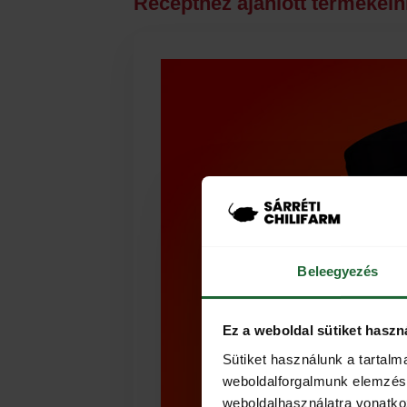
Recepthez ajánlott termékein
Beleegyezés
Ez a weboldal sütiket haszn
Sütiket használunk a tartal
weboldalforgalmunk elemzésé
weboldalhasználatra vonatko