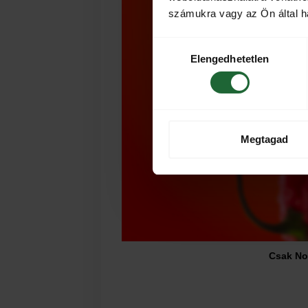
számukra vagy az Ön által ha
Hozzájárulás
Elengedhetetlen
kiválasztása
Megtagad
Csak Nor