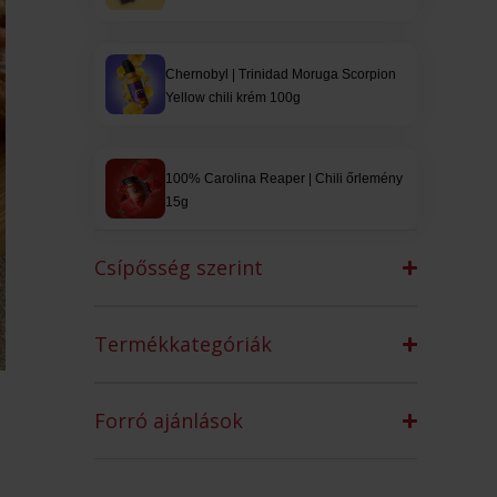
Chernobyl | Trinidad Moruga Scorpion
Yellow chili krém 100g
100% Carolina Reaper | Chili őrlemény
15g
Csípősség szerint
Termékkategóriák
Forró ajánlások