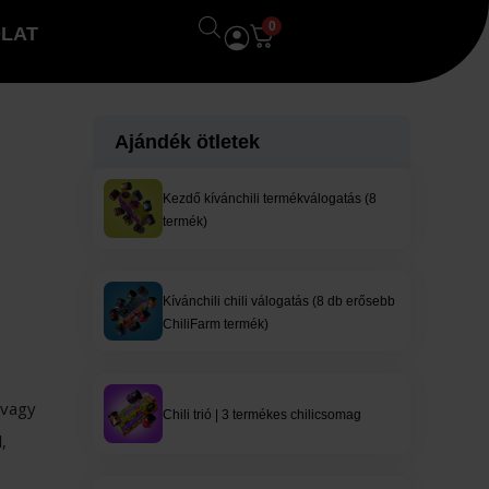
0
LAT
Ajándék ötletek
Kezdő kívánchili termékválogatás (8
termék)
Kívánchili chili válogatás (8 db erősebb
ChiliFarm termék)
 vagy
Chili trió | 3 termékes chilicsomag
,
l