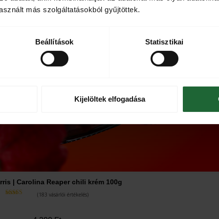
sznált más szolgáltatásokból gyűjtöttek.
Beállítások
Statisztikai
Kijelöltek elfogadása
ris | Carolina Reaper chili krém 100g
(
183
vásárlói értékelés)
Értékelés
4.95
az 5-
ből,
értékelés
alapján