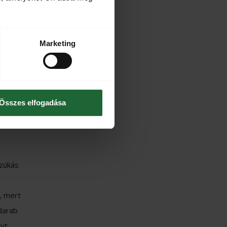
ége
Marketing
Összes elfogadása
ége
szúkás
z, mert
darab
lyt