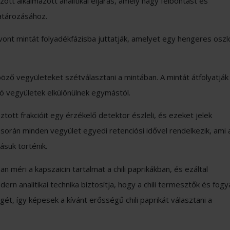
tt alkalmazott analitikai eljárás, amely nagy felbontást és
atározásához.
vont mintát folyadékfázisba juttatják, amelyet egy hengeres oszl
öző vegyületeket szétválasztani a mintában. A mintát átfolyatják
ó vegyületek elkülönülnek egymástól.
tott frakcióit egy érzékelő detektor észleli, és ezeket jelek
 során minden vegyület egyedi retenciósi idővel rendelkezik, ami 
suk történik.
éri a kapszaicin tartalmat a chili paprikákban, és ezáltal
rn analitikai technika biztosítja, hogy a chili termesztők és fog
t, így képesek a kívánt erősségű chili paprikát választani a