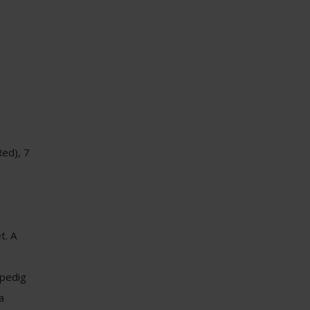
Red), 7
t. A
 pedig
a