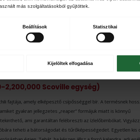
sznált más szolgáltatásokból gyűjtöttek.
ville egység):
ták közé tartozik, amelyet számos ételhez felhasználnak. Az erőss
Beállítások
Statisztikai
ville egységet is elérheti.
0 Scoville egység):
Kijelöltek elfogadása
ili fajta, amely az ínyencek számára kihívást jelenthet. Az erőss
0-2,200,000 Scoville egység)
chili fajtája, amely elképesztő csípősséggel bír. A termésnek hos
, amiket gyakran jellegzetes „reaper” formájuk miatt is könnyű
 tekinthető, ami garantáltan felébreszti az ízlelőbimbókat. Vigyáz
óbára teheti a bátorságodat és tűrőképességedet. Egyetlen kis 
róságban égjen. Tehát, ha készen állsz a forró kalandra, adj esé