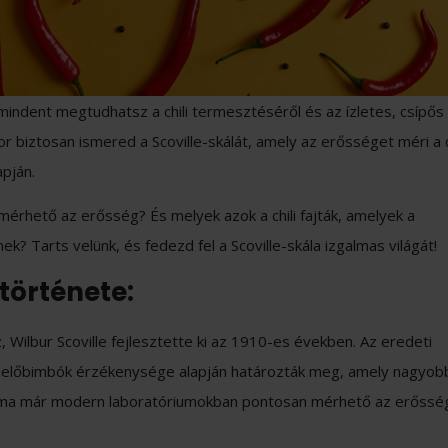
 mindent megtudhatsz a chili termesztéséről és az ízletes, csípős c
kor biztosan ismered a Scoville-skálát, amely az erősséget méri a c
apján.
mérhető az erősség? És melyek azok a chili fajták, amelyek a
? Tarts velünk, és fedezd fel a Scoville-skála izgalmas világát!
 története:
, Wilbur Scoville fejlesztette ki az 1910-es években. Az eredeti
zlelőbimbók érzékenysége alapján határozták meg, amely nagyob
ma már modern laboratóriumokban pontosan mérhető az erőssé