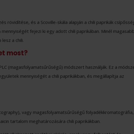
és rövidítése, és a Scoville-skála alapján a chili paprikák csípőss
m mennyiségét fejezi ki egy adott chili paprikában. Minél magasab
esz a chili.
et most?
PLC (magasfolyamatsűrűségű) módszert használják. Ez a módsz
gyületek mennyiségét a chili paprikákban, és megállapítja az
tography), vagy magasfolyamatsűrűségű folyadékkromatográfia,
cin tartalom meghatározására chili paprikákban.