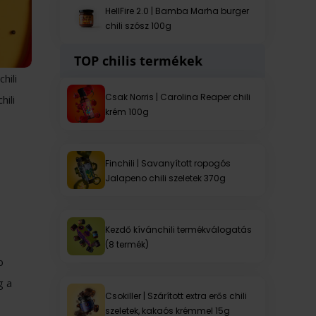
HellFire 2.0 | Bamba Marha burger
chili szósz 100g
TOP chilis termékek
hili
Csak Norris | Carolina Reaper chili
hili
krém 100g
Finchili | Savanyított ropogós
Jalapeno chili szeletek 370g
Kezdő kívánchili termékválogatás
(8 termék)
b
g a
Csokiller | Szárított extra erős chili
szeletek, kakaós krémmel 15g