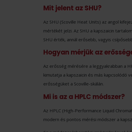
Mit jelent az SHU?
Az SHU (Scoville Heat Units) az angol kifejez
mértékét jelzi. Az SHU a kapszaicin tartalo
SHU érték, annál erősebb, vagyis csípősebb l
Hogyan mérjük az erősség
Az erősség mérésére a leggyakrabban a H
kimutatja a kapszaicin és más kapcsolódó ve
erősségüket a Scoville-skálán.
Mi is az a HPLC módszer?
Az HPLC (High-Performance Liquid Chroma
modern és pontos mérési módszer a kapszai