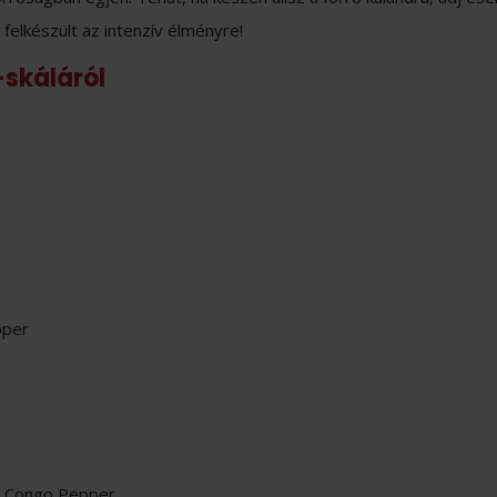
l felkészült az intenzív élményre!
e-skáláról
pper
ack Congo Pepper