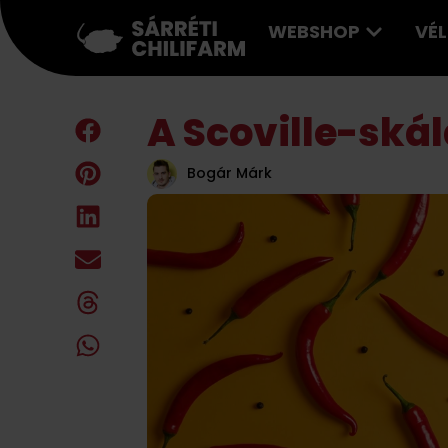
WEBSHOP
VÉ
A Scoville-ská
Bogár Márk