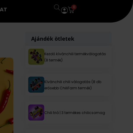
0
AT
Ajándék ötletek
Kezdő kívánchili termékválogatás
(8 termék)
Kívánchili chili válogatás (8 db
erősebb ChiliFarm termék)
Chili trió | 3 termékes chilicsomag