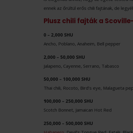
ennek az őrültül erős chili fajtának, de legyé
Plusz chili fajták a Scovill
0 – 2,000 SHU
Ancho, Poblano, Anaheim, Bell pepper
2,000 – 50,000 SHU
Jalapeno, Cayenne, Serrano, Tabasco
50,000 – 100,000 SHU
Thai chili, Rocoto, Bird’s eye, Malagueta pe
1
00,000 – 250,000 SHU
Scotch Bonnet, Jamaican Hot Red
250,000 – 500,000 SHU
Habanero
, Devil’s Tongue Red, Fatalii, Bl