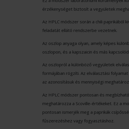
Ez a módszer laboratóriumi körülmények közö
érzékenységet biztosít a vegyületek megh
Az HPLC módszer során a chili paprikából ki
feladatát ellátó rendszerbe vezetnek.
Az oszlop anyaga olyan, amely képes különb
oszlopon, és a kapszaicin és más kapcsolód
Az oszlopról a különböző vegyületek elválasz
formájában rögzíti. Az elválasztási folyamat
az azonosításuk és mennyiségi meghatározá
Az HPLC módszer pontosan és megbízhatóan m
meghatározza a Scoville-értékeket. Ez a mode
pontosan ismerjék meg a paprikák csípősségé
fűszerezéshez vagy fogyasztáshoz.