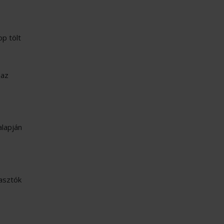
op tölt
 az
alapján
yasztók