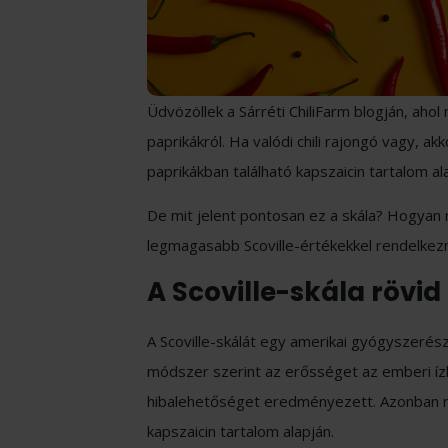
Üdvözöllek a Sárréti ChiliFarm blogján, ahol
paprikákról. Ha valódi chili rajongó vagy, ak
paprikákban található kapszaicin tartalom al
De mit jelent pontosan ez a skála? Hogyan 
legmagasabb Scoville-értékekkel rendelkeznek
A Scoville-skála rövid
A Scoville-skálát egy amerikai gyógyszerész
módszer szerint az erősséget az emberi í
hibalehetőséget eredményezett. Azonban 
kapszaicin tartalom alapján.