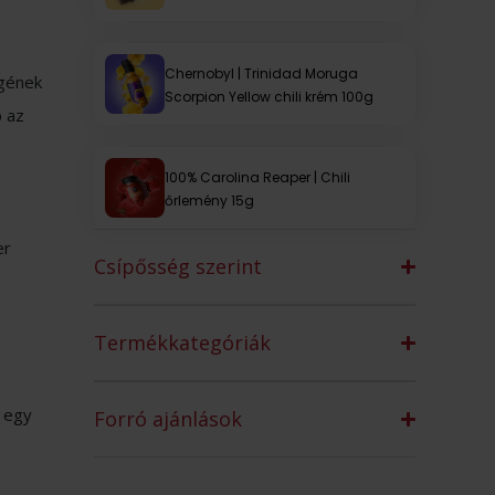
Chernobyl | Trinidad Moruga
égének
Scorpion Yellow chili krém 100g
b az
100% Carolina Reaper | Chili
őrlemény 15g
er
Csípősség szerint
Termékkategóriák
 egy
Forró ajánlások