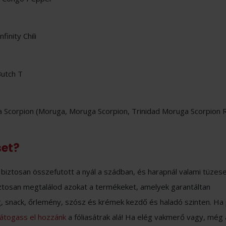
inity Chili
Butch T
ga Scorpion (Moruga, Moruga Scorpion, Trinidad Moruga Scorpion 
set?
biztosan összefutott a nyál a szádban, és harapnál valami tüzese
tosan megtalálod azokat a termékeket, amelyek garantáltan
 snack, őrlemény, szósz és krémek kezdő és haladó szinten. Ha
látogass el hozzánk
a fóliasátrak alá! Ha elég vakmerő vagy, még 