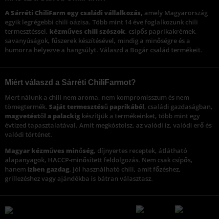
A Sárréti ChiliFarm egy családi vállalkozás,
amely Magyarország
egyik legrégebbi chili oázisa. Több mint 14 éve foglalkozunk chili
termesztéssel,
kézműves chili szószok
, csípős paprikakrémek,
savanyúságok, fűszerek készítésével, mindig a minőségre és a
humorra helyezve a hangsúlyt. Válaszd a Bogár család termékeit.
Miért válaszd a Sárréti ChiliFarmot?
Mert nálunk a chili nem aroma, nem kompromisszum és nem
tömegtermék.
Saját termesztésű paprikából
, családi gazdaságban,
magvetéstől a palackig
készítjük a termékeinket, több mint egy
évtized tapasztalatával. Amit megkóstolsz, az valódi íz, valódi erő és
valódi történet.
Magyar kézműves minőség
, díjnyertes receptek, átlátható
alapanyagok, HACCP-minősített feldolgozás. Nem csak csípős,
hanem
ízben gazdag
, jól használható chili, amit főzéshez,
grillezéshez vagy ajándékba is bátran választasz.