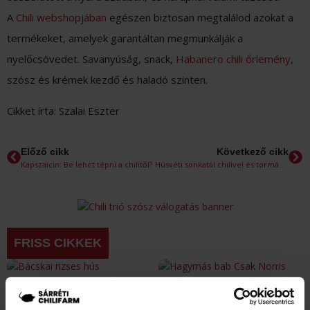
A
Chili webshopjában
egészen biztosan megtalálod azokat a
termékeket, amelyek garantáltan megmunkálják a
nyelőcsövedet. Savanyúság, snack,
Habanero chili őrlemény
,
szósz és krémek kezdő és haladó szinten.
Cikket írta: Szalai Eszter
Előző cikk
Következő cikk
Kapszaicin: Be lehet tépni a chilitől?
Húsvéti sonkatál chilivel és tormával
FRISS CIKKEK