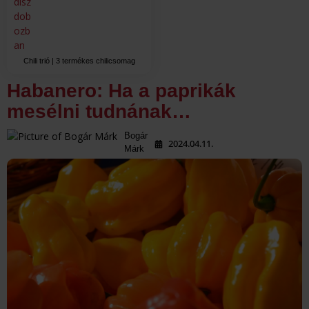
Chili trió | 3 termékes chilicsomag
Habanero: Ha a paprikák
mesélni tudnának…
Bogár
2024.04.11.
Márk