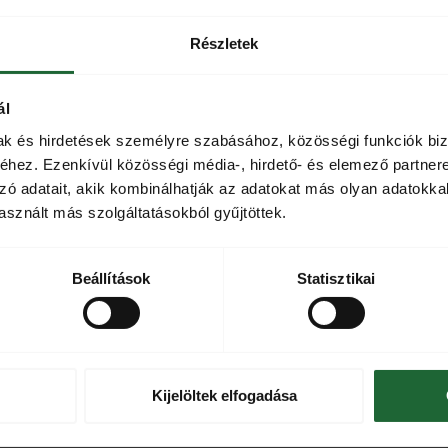
Részletek
ál
mak és hirdetések személyre szabásához, közösségi funkciók biz
hez. Ezenkívül közösségi média-, hirdető- és elemező partner
gymás bab recept Carolina
Mézes Sriracha chilis
zó adatait, akik kombinálhatják az adatokat más olyan adatokka
per chilivel ízesítve
csirkeszárny
sznált más szolgáltatásokból gyűjtöttek.
Beállítások
Statisztikai
Kijelöltek elfogadása
conbe tekert sült csirkecomb,
Lecsós szelet recept Csak N
 Honey chilis mézzel
chili krémmel