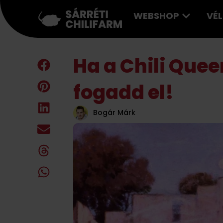
WEBSHOP
VÉ
Ha a Chili Quee
fogadd el!
Bogár Márk