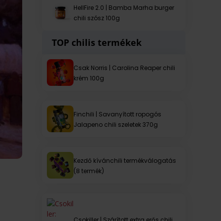
HellFire 2.0 | Bamba Marha burger
chili szósz 100g
TOP chilis termékek
Csak Norris | Carolina Reaper chili
krém 100g
Finchili | Savanyított ropogós
Jalapeno chili szeletek 370g
Kezdő kívánchili termékválogatás
(8 termék)
Csokiller | Szárított extra erős chili