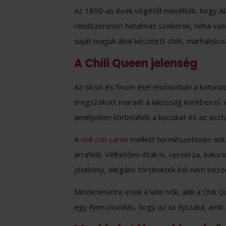
Az 1800-as évek végétől mesélték, hogy A
rendszeresen hatalmas szekerek, néha vasúti
saját maguk által készített chilit, marhahússal
A Chili Queen jelenség
Az olcsó és finom étel elsősorban a katon
megszokott maradt a lakosság körében is. A
amelyeken körbeülték a kocsikat és az aszt
A
chili con carne
mellett természetesen adtak
arrafelé. Vélhetően ittak is, cerverza, kukori
jótékony, elegáns történetek írói nem beszél
Mindenesetre ezek a latin nők, akik a Chili Q
egy ilyen mondás, hogy az az éjszaka, amit A