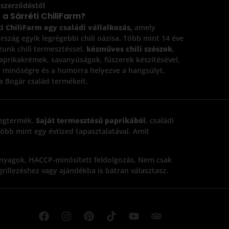
a szerződéstől
z a Sárréti ChiliFarm?
i ChiliFarm egy családi vállalkozás,
amely
szág egyik legrégebbi chili oázisa. Több mint 14 éve
zunk chili termesztéssel,
kézműves chili szószok
,
aprikakrémek, savanyúságok, fűszerek készítésével,
 minőségre és a humorra helyezve a hangsúlyt.
a Bogár család termékeit.
megtermék.
Saját termesztésű paprikából
, családi
több mint egy évtized tapasztalatával. Amit
panyagok, HACCP-minősített feldolgozás. Nem csak
 grillezéshez vagy ajándékba is bátran választasz.