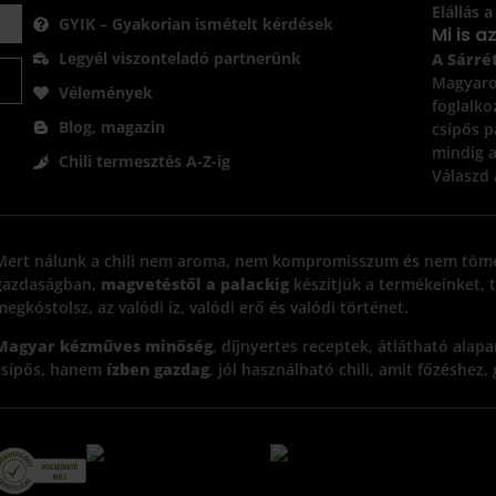
Elállás 
GYIK – Gyakorian ismételt kérdések
Mi is a
Legyél viszonteladó partnerünk
A Sárrét
Magyaror
Vélemények
foglalko
Blog, magazin
csípős p
mindig a
Chili termesztés A-Z-ig
Válaszd 
Mert nálunk a chili nem aroma, nem kompromisszum és nem tö
gazdaságban,
magvetéstől a palackig
készítjük a termékeinket, 
megkóstolsz, az valódi íz, valódi erő és valódi történet.
Magyar kézműves minőség
, díjnyertes receptek, átlátható ala
csípős, hanem
ízben gazdag
, jól használható chili, amit főzéshez,