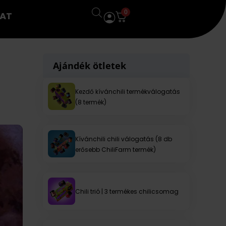
0
AT
Ajándék ötletek
Kezdő kívánchili termékválogatás
(8 termék)
Kívánchili chili válogatás (8 db
erősebb ChiliFarm termék)
Chili trió | 3 termékes chilicsomag