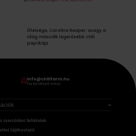
Őfelsége, Carolina Reaper: avagy a
világ második legerősebb chili
paprikája
info@chilifarm.hu
Ha kérdésed volna!
ációk
s szerződési feltételek
lési tájékoztató