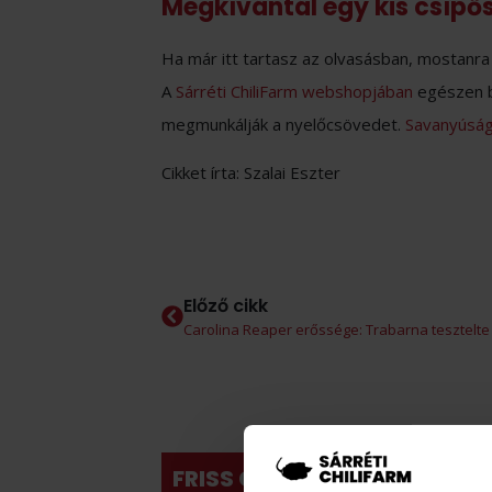
Megkívántál egy kis csípő
Ha már itt tartasz az olvasásban, mostanra 
A
Sárréti ChiliFarm webshopjában
egészen b
megmunkálják a nyelőcsövedet.
Savanyúsá
Cikket írta: Szalai Eszter
Előző cikk
Carolina Reaper erőssége: Trabarna tesztelte
FRISS CIKKEK