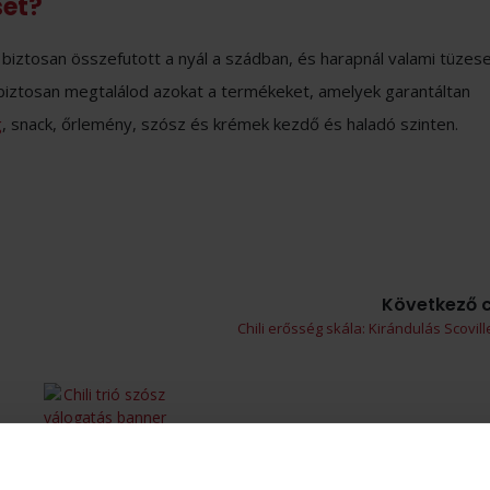
set?
biztosan összefutott a nyál a szádban, és harapnál valami tüzese
iztosan megtalálod azokat a termékeket, amelyek garantáltan
g
, snack, őrlemény, szósz és krémek kezdő és haladó szinten.
Következő c
Chili erősség skála: Kirándulás Scovil