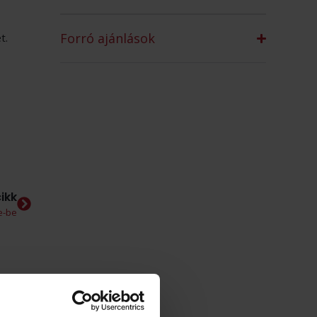
Forró ajánlások
t.
ikk
le-be