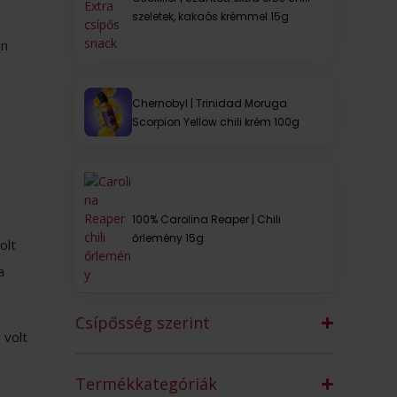
szeletek, kakaós krémmel 15g
en
Chernobyl | Trinidad Moruga
Scorpion Yellow chili krém 100g
,
100% Carolina Reaper | Chili
őrlemény 15g
olt
a
Csípősség szerint
 volt
Termékkategóriák