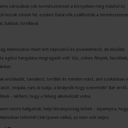
lamo városában (de természetesen a környéken még máshol is)
 kocsik tűntek fel, ezeken fiatal nők szállították a természetes
, babbal, tortillával.
aság élelmezése miatt lett népszerű és jövedelmező, de később
z egész hangulata megragadó volt: tűz, színes fények, faszékek
alokat.
 enchiladát, tamalest, tortillát és minden mást, ami szokásban v
casör, tequila, rum, ki tudja, a királynők hogy szerették? Bár erről 
nek – kétlem, hogy a felség alkoholizált volna.
ueen névre hallgattak, helyi látványosság lettek – olyannyira, hogy
lamoban töltöttél Chili Queen nélkül, az nem volt teljes.