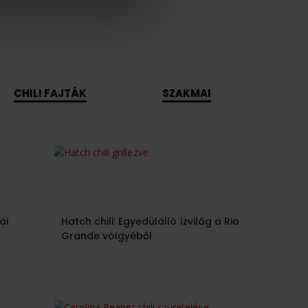
CHILI FAJTÁK
SZAKMAI
ÉRD
ái
Hatch chili: Egyedülálló ízvilág a Rio
Grande völgyéből