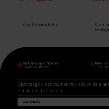
Mag: Előcsíráztatás
Chili m
rendelj
Biztonságos fizetés
Gyors s
Bankkártya, utánvét
1-2 munka
Újdonságok, kedvezmények, akciók és a hír
e-mailben, iratkozz fel!