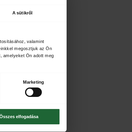
A sütikről
tosításához, valamint
einkkel megosztjuk az Ön
l, amelyeket Ön adott meg
Marketing
Összes elfogadása
orris