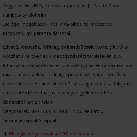
Vegyszerek: JUDO, NeemAzal (neem olaj), Karate Zeon
(lambda-cyhalothrin)
Biológiai megoldások: Kézi eltávolítás, természetes
ragadozók (pl. parazita darazsak)
Lótetű, lótücsök, lóféreg, vakondtücsök:
Komoly károkat
okozhat a kertben és a mezőgazdasági területeken is. A
lótücsök a talajban él, és a növények gyökereit rágja meg, ami
miatt a növények hervadnak, elpusztulnak, vagy jelentősen
csökkent termést hoznak. A lótücsök alagutakat ás a talajban,
ami szintén károsíthatja a növények gyökérzetét és
destabilizálhatja a talajt.
Vegyszerek: Arvalin-LR, FORCE 1,5 G, Nematop,
feromoncsapdák/csapdák
🐛
Biológiai megoldások a KITE kínálatában.