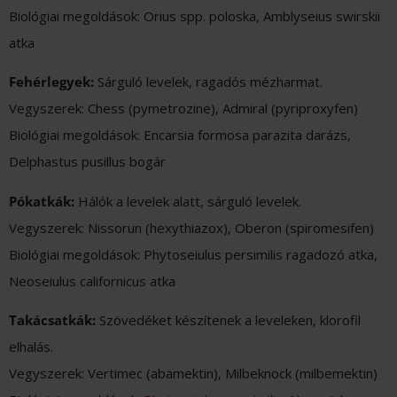
Biológiai megoldások: Orius spp. poloska, Amblyseius swirskii
atka
Fehérlegyek:
Sárguló levelek, ragadós mézharmat.
Vegyszerek: Chess (pymetrozine), Admiral (pyriproxyfen)
Biológiai megoldások: Encarsia formosa parazita darázs,
Delphastus pusillus bogár
Pókatkák:
Hálók a levelek alatt, sárguló levelek.
Vegyszerek: Nissorun (hexythiazox), Oberon (spiromesifen)
Biológiai megoldások: Phytoseiulus persimilis ragadozó atka,
Neoseiulus californicus atka
Takácsatkák:
Szövedéket készítenek a leveleken, klorofil
elhalás.
Vegyszerek: Vertimec (abamektin), Milbeknock (milbemektin)