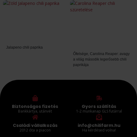
Jalapeno chili paprika
Őfelsége, Carolina Reaper: avagy
a világ második legerősebb chili
paprikája
Biztonságos fizetés
Gyors szállítás
Bankkártya, utánvét
1-2 munkanap GLS futárral
Családi vállalkozás
info@chilifarm.hu
2012 óta a piacon
Ha kérdésed volna!