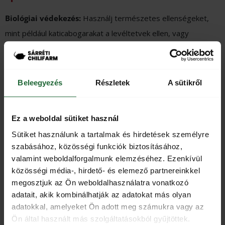
Biológiai védekezés:
Használj természetes ellenségeket,
mint például katicabogarakat a levéltetvek ellen, vagy
ragadozó atkákat a pókatkák ellen.
Mechanikai védekezés:
Távolítsd el kézzel a kártevőket és
Beleegyezés
Részletek
A sütikről
a fertőzött növényi részeket.
Vegyi védekezés:
Használj megfelelő rovarölő és gombaölő
Ez a weboldal sütiket használ
szereket, de figyelj a környezetvédelmi előírásokra és a
Sütiket használunk a tartalmak és hirdetések személyre
rezisztencia kialakulásának lehetőségére.
szabásához, közösségi funkciók biztosításához,
valamint weboldalforgalmunk elemzéséhez. Ezenkívül
A Sárréti ChiliFarmon alkalmazott vegyszerekről vagy biológiai
közösségi média-, hirdető- és elemező partnereinkkel
megoldásokról a
Chili paprika tápoldatozása, védelme:
megosztjuk az Ön weboldalhasználatra vonatkozó
Gondozás, ajánlások
cikkünkben olvashattok bővebben,
adatait, akik kombinálhatják az adatokat más olyan
adagolási útmutatókkal.
adatokkal, amelyeket Ön adott meg számukra vagy az
Ön által használt más szolgáltatásokból gyűjtöttek.