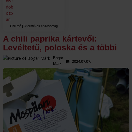
Chili trió | 3 termékes chilicsomag
A chili paprika kártevői:
Levéltetű, poloska és a többi
Bogár
2024.07.07.
Márk