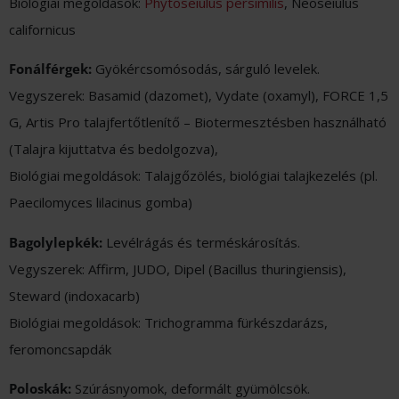
Biológiai megoldások:
Phytoseiulus persimilis
, Neoseiulus
californicus
Fonálférgek:
Gyökércsomósodás, sárguló levelek.
Vegyszerek: Basamid (dazomet), Vydate (oxamyl), FORCE 1,5
G, Artis Pro talajfertőtlenítő – Biotermesztésben használható
(Talajra kijuttatva és bedolgozva),
Biológiai megoldások: Talajgőzölés, biológiai talajkezelés (pl.
Paecilomyces lilacinus gomba)
Bagolylepkék:
Levélrágás és terméskárosítás.
Vegyszerek: Affirm, JUDO, Dipel (Bacillus thuringiensis),
Steward (indoxacarb)
Biológiai megoldások: Trichogramma fürkészdarázs,
feromoncsapdák
Poloskák:
Szúrásnyomok, deformált gyümölcsök.