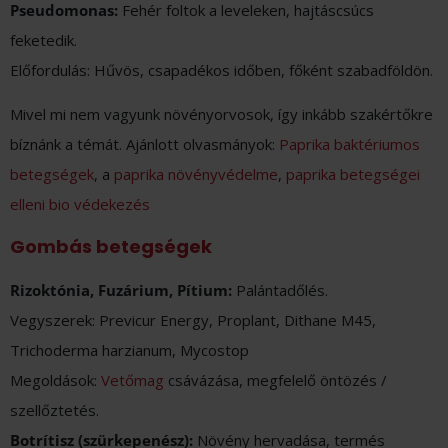
Pseudomonas:
Fehér foltok a leveleken, hajtáscsúcs
feketedik.
Előfordulás: Hűvös, csapadékos időben, főként szabadföldön.
Mivel mi nem vagyunk növényorvosok, így inkább szakértőkre
bíznánk a témát. Ajánlott olvasmányok:
Paprika baktériumos
betegségek
, a
paprika növényvédelme
,
paprika betegségei
elleni bio védekezés
Gombás betegségek
Rizoktónia, Fuzárium, Pítium:
Palántadőlés.
Vegyszerek: Previcur Energy, Proplant, Dithane M45,
Trichoderma harzianum, Mycostop
Megoldások:
Vetőmag
csávázása, megfelelő öntözés /
szellőztetés.
Botrítisz (szürkepenész):
Növény hervadása, termés