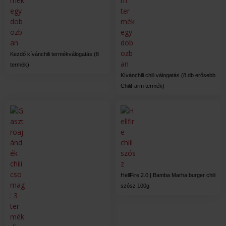
Kezdő kívánchili termékválogatás (8
termék)
Kívánchili chili válogatás (8 db erősebb
ChiliFarm termék)
HellFire 2.0 | Bamba Marha burger chili
szósz 100g