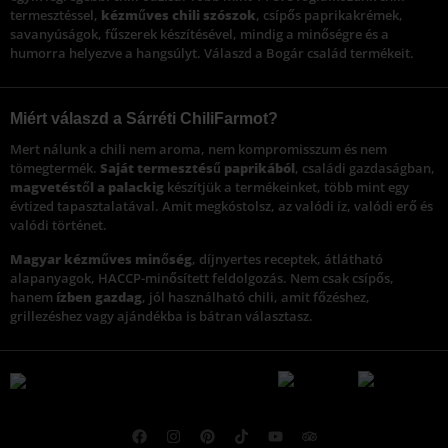
termesztéssel,
kézműves chili szószok
, csípős paprikakrémek,
savanyúságok, fűszerek készítésével, mindig a minőségre és a
humorra helyezve a hangsúlyt. Válaszd a Bogár család termékeit.
Miért válaszd a Sárréti ChiliFarmot?
Mert nálunk a chili nem aroma, nem kompromisszum és nem
tömegtermék.
Saját termesztésű paprikából
, családi gazdaságban,
magvetéstől a palackig
készítjük a termékeinket, több mint egy
évtized tapasztalatával. Amit megkóstolsz, az valódi íz, valódi erő és
valódi történet.
Magyar kézműves minőség
, díjnyertes receptek, átlátható
alapanyagok, HACCP-minősített feldolgozás. Nem csak csípős,
hanem
ízben gazdag
, jól használható chili, amit főzéshez,
grillezéshez vagy ajándékba is bátran választasz.