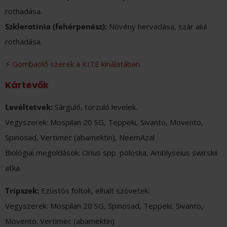
rothadása.
Szklerotínia (fehérpenész):
Növény hervadása, szár alul
rothadása.
⚡
Gombaölő szerek a KITE kínálatában.
Kártevők
Levéltetvek:
Sárguló, torzuló levelek.
Vegyszerek: Mospilan 20 SG, Teppeki, Sivanto, Movento,
Spinosad, Vertimec (abamektin), NeemAzal
Biológiai megoldások: Orius spp. poloska, Amblyseius swirskii
atka
Tripszek:
Ezüstös foltok, elhalt szövetek.
Vegyszerek: Mospilan 20 SG, Spinosad, Teppeki, Sivanto,
Movento. Vertimec (abamektin)