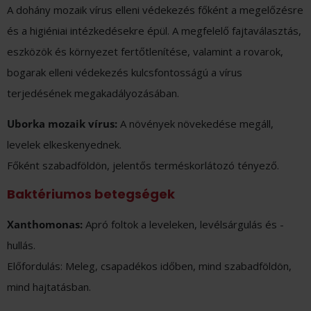
A dohány mozaik vírus elleni védekezés főként a megelőzésre
és a higiéniai intézkedésekre épül. A megfelelő fajtaválasztás,
eszközök és környezet fertőtlenítése, valamint a rovarok,
bogarak elleni védekezés kulcsfontosságú a vírus
terjedésének megakadályozásában.
Uborka mozaik vírus:
A növények növekedése megáll,
levelek elkeskenyednek.
Főként szabadföldön, jelentős terméskorlátozó tényező.
Baktériumos betegségek
Xanthomonas:
Apró foltok a leveleken, levélsárgulás és -
hullás.
Előfordulás: Meleg, csapadékos időben, mind szabadföldön,
mind hajtatásban.