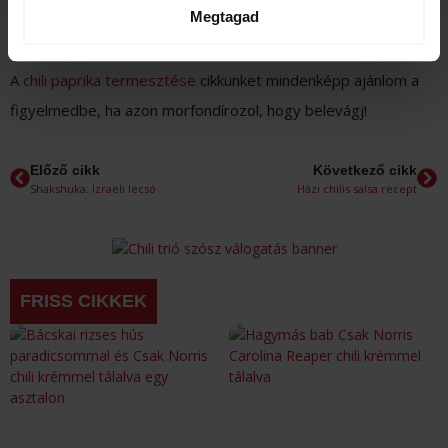
egészségesek maradjanak, és maximális hozamot érhessünk
Megtagad
el.
A
chili paprika termesztése
cikkünket mindenképp ajánlom a
figyelmedbe, ha azon morfondírozol, hogy belevágj!
Előző cikk
Következő cikk
Shakshuka: Izraeli lecsó
Házi chilis salsa recept
FRISS CIKKEK