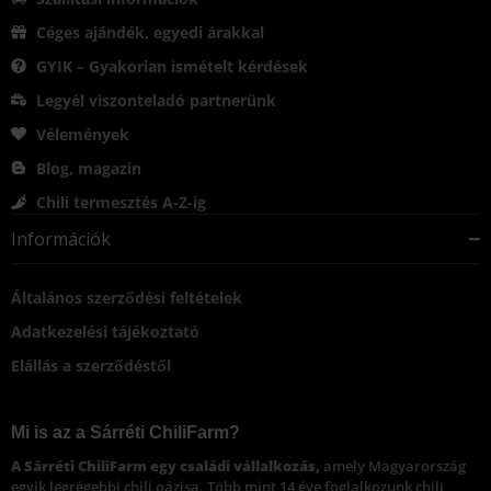
Céges ajándék, egyedi árakkal
GYIK – Gyakorian ismételt kérdések
Legyél viszonteladó partnerünk
Vélemények
Blog, magazin
Chili termesztés A-Z-ig
Információk
Általános szerződési feltételek
Adatkezelési tájékoztató
Elállás a szerződéstől
Mi is az a Sárréti ChiliFarm?
A Sárréti ChiliFarm egy családi vállalkozás,
amely Magyarország
egyik legrégebbi chili oázisa. Több mint 14 éve foglalkozunk chili