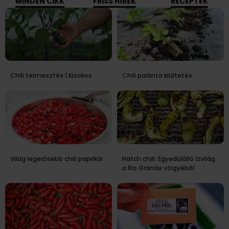
MINDEN CIKK
FRISS HÍREK
RECEPTEK
Chili termesztés | Kisokos
Chili palánta kiültetés
Világ legerősebb chili paprikái
Hatch chili: Egyedülálló ízvilág
a Rio Grande völgyéből