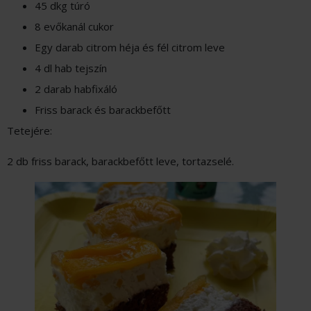
45 dkg túró
8 evőkanál cukor
Egy darab citrom héja és fél citrom leve
4 dl hab tejszín
2 darab habfixáló
Friss barack és barackbefőtt
Tetejére:
2 db friss barack, barackbefőtt leve, tortazselé.