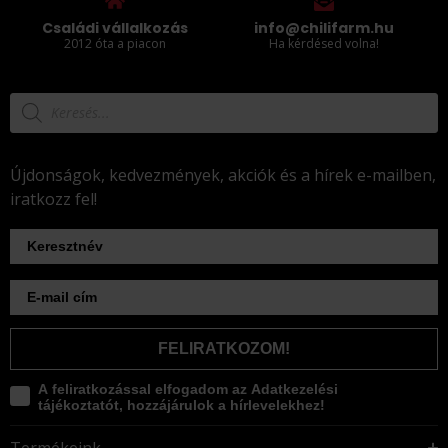
Családi vállalkozás
info@chilifarm.hu
2012 óta a piacon
Ha kérdésed volna!
Újdonságok, kedvezmények, akciók és a hírek e-mailben,
iratkozz fel!
FELIRATKOZOM!
A feliratkozással elfogadom az Adatkezelési
tájékoztatót, hozzájárulok a hírlevelekhez!
Termékeink