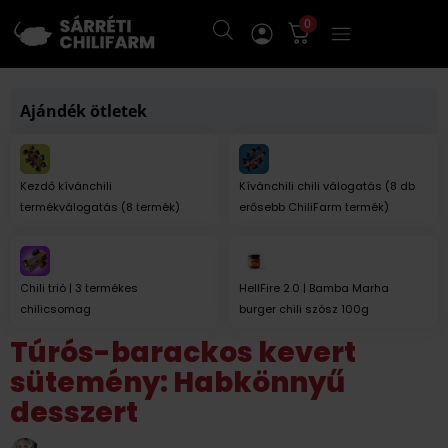
0
Ajándék ötletek
Kezdő kívánchili
Kívánchili chili válogatás (8 db
termékválogatás (8 termék)
erősebb ChiliFarm termék)
Chili trió | 3 termékes
HellFire 2.0 | Bamba Marha
chilicsomag
burger chili szósz 100g
Túrós-barackos kevert
sütemény: Habkönnyű
desszert