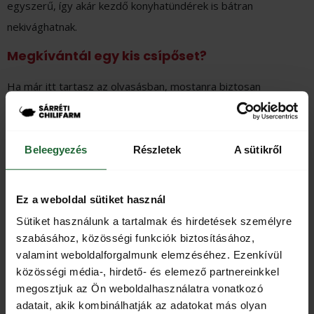
egyszerű, így akár kezdő konyhatündérek is bátran
nekivághatnak.
Megkívántál egy kis csípőset?
Ha már itt tartasz az olvasásban, mostanra biztosan
összefutott a nyál a szádban, és harapnál valami tüzeset.
A
chili webshop
ban egészen biztosan megtalálod azokat a
termékeket, amelyek garantáltan megmunkálják a
Beleegyezés
Részletek
A sütikről
nyelőcsövedet. Savanyúság, snack, őrlemény,
chili szósz
és
krémek kezdő és haladó szinten.
Ez a weboldal sütiket használ
Sütiket használunk a tartalmak és hirdetések személyre
Előző cikk
Következő cikk
szabásához, közösségi funkciók biztosításához,
Chili ajándékcsomagok: Szószok, fűszerek és krémek
Virslis tekercs recept pikáns mézes-mustáros chili szósszal
valamint weboldalforgalmunk elemzéséhez. Ezenkívül
közösségi média-, hirdető- és elemező partnereinkkel
megosztjuk az Ön weboldalhasználatra vonatkozó
adatait, akik kombinálhatják az adatokat más olyan