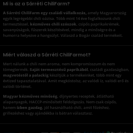
Mi is az a Sárréti ChiliFarm?
A Sárréti ChiliFarm egy családi vállalkozás,
amely Magyarország
egyik legrégebbi chili oázisa. Több mint 14 éve foglalkozunk chili
termesztéssel,
kézműves chili szószok
, csípős paprikakrémek,
savanyúságok, fűszerek készítésével, mindig a minőségre és a
humorra helyezve a hangsúlyt. Válaszd a Bogár család termékeit.
Miért válaszd a Sárréti ChiliFarmot?
Mert nálunk a chili nem aroma, nem kompromisszum és nem
tömegtermék.
Saját termesztésű paprikából
, családi gazdaságban,
magvetéstől a palackig
készítjük a termékeinket, több mint egy
évtized tapasztalatával. Amit megkóstolsz, az valódi íz, valódi erő és
valódi történet.
Magyar kézműves minőség
, díjnyertes receptek, átlátható
alapanyagok, HACCP-minősített feldolgozás. Nem csak csípős,
hanem
ízben gazdag
, jól használható chili, amit főzéshez,
grillezéshez vagy ajándékba is bátran választasz.