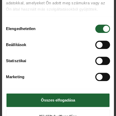
adatokkal, amelyeket Ön adott meg számukra vagy az
Ön által használt más szolgáltatásokból gyűjtöttek.
Hozzájárulás
Elengedhetetlen
kiválasztása
Beállítások
FRISS CIKKEK
Statisztikai
Marketing
Bácskai rizses hús recept: Így
Hagymás bab recept Carolina
dobd fel Csak Norris chili
Reaper chilivel ízesítve
krémmel!
Összes elfogadása