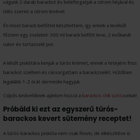
vágunk 2 darab barackot és beleforgatjuk a citrom héjával és
ízlés szerint a citrom levével.
Én most barack befőttel készítettem, így ennek a levéből
főztem egy zselatint: 300 ml barack befőtt leve, 2 evőkanál
cukor és tortazselé por.
A kihűlt piskótára kenjük a túrós krémet, ennek a tetejére friss
barackot szeltem és rácsorgattam a barackzselét. Hűtőben
legalább 1-2 órát dermedni hagyjuk.
Csípős kedvelőknek ajánlom hozzá a
barackos chili szósz
unkat!
Próbáld ki ezt az egyszerű túrós-
barackos kevert sütemény receptet!
A túrós-barackos piskóta nem csak finom, de elkészítése is