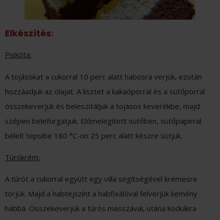
Elkészítés:
Piskóta:
A tojásokat a cukorral 10 perc alatt habosra verjük, ezután
hozzáadjuk az olajat. A lisztet a kakaóporral és a sütőporral
összekeverjük és beleszitáljuk a tojásos keverékbe, majd
szépen beleforgatjuk. Előmelegített sütőben, sütőpapírral
bélelt tepsibe 180 °C-on 25 perc alatt készre sütjük.
Túrókrém:
A túrót a cukorral együtt egy villa segítségével krémesre
törjük. Majd a habtejszínt a habfixálóval felverjük kemény
habbá. Összekeverjük a túrós masszával, utána kockákra