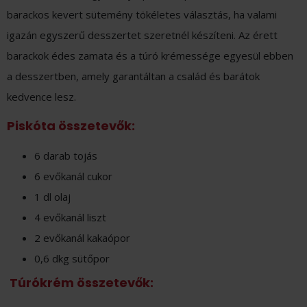
barackos kevert sütemény tökéletes választás, ha valami
igazán egyszerű desszertet szeretnél készíteni. Az érett
barackok édes zamata és a túró krémessége egyesül ebben
a desszertben, amely garantáltan a család és barátok
kedvence lesz.
Piskóta összetevők:
6 darab tojás
6 evőkanál cukor
1 dl olaj
4 evőkanál liszt
2 evőkanál kakaópor
0,6 dkg sütőpor
Túrókrém összetevők: