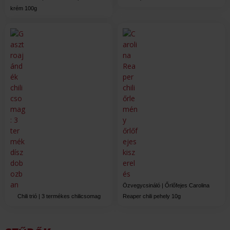
krém 100g
Özvegycsináló | Őrlőfejes Carolina
Chili trió | 3 termékes chilicsomag
Reaper chili pehely 10g