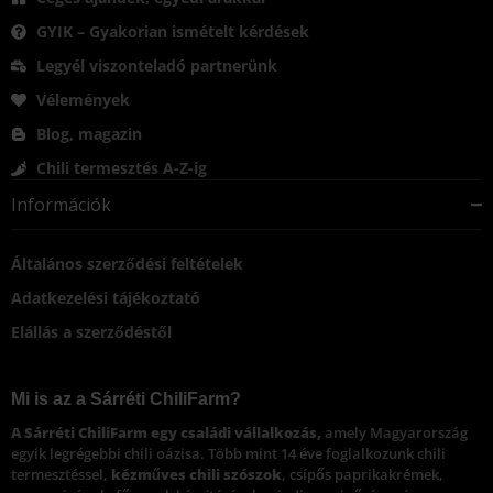
GYIK – Gyakorian ismételt kérdések
Legyél viszonteladó partnerünk
Vélemények
Blog, magazin
Chili termesztés A-Z-ig
Információk
Általános szerződési feltételek
Adatkezelési tájékoztató
Elállás a szerződéstől
Mi is az a Sárréti ChiliFarm?
A Sárréti ChiliFarm egy családi vállalkozás,
amely Magyarország
egyik legrégebbi chili oázisa. Több mint 14 éve foglalkozunk chili
termesztéssel,
kézműves chili szószok
, csípős paprikakrémek,