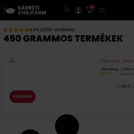
0
4,9/5 (2200+ értékelés)
450 GRAMMOS TERMÉKEK
Hot Honey | Chilis 
(
4
vásárlói
Értékelés
5.00
az 5-
ből,
értékelés
3.790
Ft
alapján
KOSÁRBA