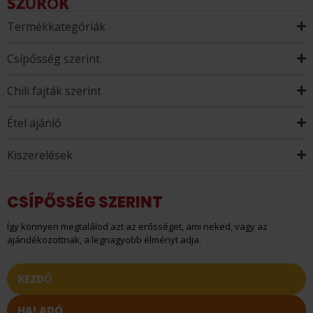
SZŰRŐK
Termékkategóriák
Csípősség szerint
Chili fajták szerint
Étel ajánló
Kiszerelések
CSÍPŐSSÉG SZERINT
Így könnyen megtalálod azt az erősséget, ami neked, vagy az
ajándékozottnak, a legnagyobb élményt adja.
KEZDŐ
HALADÓ