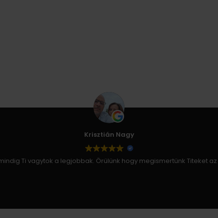
Krisztián Nagy
indig Ti vagytok a legjobbak. Örülünk hogy megismertünk Titeket a