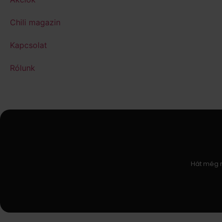
Chili magazin
Kapcsolat
Rólunk
Hát még m