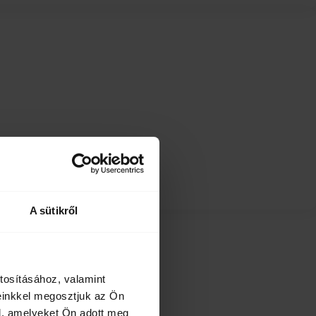
A sütikről
tosításához, valamint
einkkel megosztjuk az Ön
l, amelyeket Ön adott meg