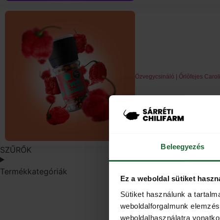
Özvegycsináló | Őrlőfejes Carol
Beleegyezés
SZŰRŐK
Termékkategóriák
Ez a weboldal sütiket haszn
Sütiket használunk a tartal
weboldalforgalmunk elemzésé
weboldalhasználatra vonatko