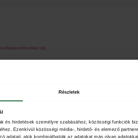
ina Reaper chili pehely 10g
Részletek
ál
mak és hirdetések személyre szabásához, közösségi funkciók biz
hez. Ezenkívül közösségi média-, hirdető- és elemező partner
zó adatait, akik kombinálhatják az adatokat más olyan adatokka